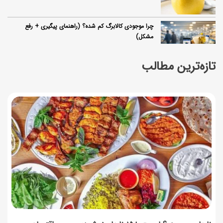
چرا موجودی کالابرگ کم شده؟ (راهنمای پیگیری + رفع
مشکل)
17 مرداد 1405
تازه‌ترین مطالب
ساخت فیلم سینمایی «Game of Thrones» رسماً تأیید شد
17 مرداد 1405
آموزش گام به گام برنامه شمیم کالابرگ
17 مرداد 1405
لیست شهرهای فعال اُکالا
17 مرداد 1405
روش‌های استعلام کالابرگ (فعال بودن و موجودی)
17 مرداد 1405