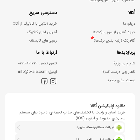
اکالا؛ خرید آنلاین از سوپرمارکت‌ها
اُکالا
دسترسی سریع
درباره ما
خرید آنلاین با کالابرگ از اُکالا
خرید آنلاین از سوپرمارکت‌ها
آخرین اخبار کالابرگ
*
اُکالارنک (رتبه بندی برندها)
رسپی‌های تابستانه
پربازدیدها
ارتباط با ما
شام چی بپزم؟
ﺗﻠﻔﻦ ﺗﻤﺎس: ۰۲۱۹۶۸۶۱۷۲۰
ناهار چی درست کنم؟
اﯾﻤﯿﻞ: info@okala.com
لیست غذای جدید
دانلود اپلیکیشن اُکالا
خرید آسان و راحت با تخفیف‌های جذابِ لحظه‌ای، دانلود برای سیستم
عامل‌های اندروید و آیفون (iOS)
دریافت مستقیم نسخه اندروید
دریافت از کــــــافه بــــــازار