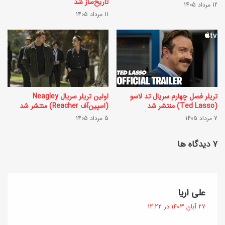
تاریخ‌ساز شد
12 مرداد 1405
س
11 مرداد 1405
ن
ر
ب
ی
ه
ا
1
ل‌
5
ه
م
تریلر فصل چهارم سریال تد لاسو
اولین تریلر سریال Neagley
(Ted Lasso) منتشر شد
(اسپین‌آف Reacher) منتشر شد
ا
ر
7 مرداد 1405
5 مرداد 1405
ی
د
ط
‫۷ دیدگاه ها
ا
و
د
ب
1
ی
گ
علی اریا
4
ف
ب
27 آبان 1403 در 12:22
0
ت
و
3