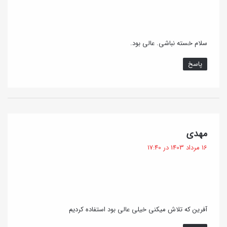
:
ی
)
و
سلام خسته نباشی. عالی بود.
ک‌
ا
پاسخ
و
س
ت
و
گ
مهدی
ن
ف
16 مرداد 1403 در 17:40
ت
+
:
ب
ی
و
آفرین که تلاش میکنی خیلی عالی بود استفاده کردیم
گ