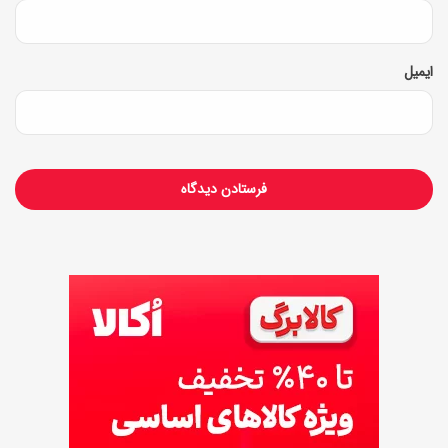
ب
ی
ایمیل
ش
ت
ر