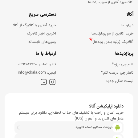
اکالا؛ خرید آنلاین از سوپرمارکت‌ها
اُکالا
دسترسی سریع
درباره ما
خرید آنلاین با کالابرگ از اُکالا
خرید آنلاین از سوپرمارکت‌ها
آخرین اخبار کالابرگ
*
اُکالارنک (رتبه بندی برندها)
رسپی‌های تابستانه
پربازدیدها
ارتباط با ما
شام چی بپزم؟
ﺗﻠﻔﻦ ﺗﻤﺎس: ۰۲۱۹۶۸۶۱۷۲۰
ناهار چی درست کنم؟
اﯾﻤﯿﻞ: info@okala.com
لیست غذای جدید
دانلود اپلیکیشن اُکالا
خرید آسان و راحت با تخفیف‌های جذابِ لحظه‌ای، دانلود برای سیستم
عامل‌های اندروید و آیفون (iOS)
دریافت مستقیم نسخه اندروید