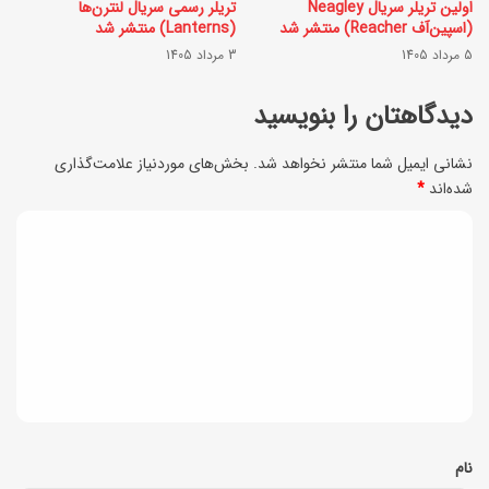
س
اولین تریلر سریال Neagley
تریلر رسمی سریال لنترن‌ها
(اسپین‌آف Reacher) منتشر شد
(Lanterns) منتشر شد
م
ب
5 مرداد 1405
3 مرداد 1405
س
ک
ب
دیدگاهتان را بنویسید
خ
ز
ا
نشانی ایمیل شما منتشر نخواهد شد.
بخش‌های موردنیاز علامت‌گذاری
؛
ن
شده‌اند
*
ر
گ
د
ا
ی
ی
ز
د
ز
ی
گ
ب
ا
ا
ه
ی
*
نام
ی