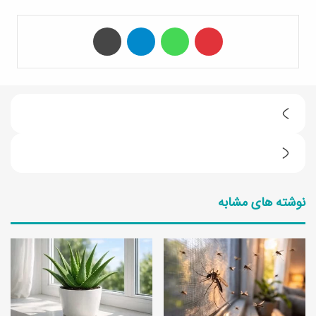
‫پین‌ترست
واتس آپ
تلگرام
چاپ
ر
و
ب
ش
ه
ک
نوشته های مشابه
ت
ا
ر
ش
ی
ت
ن
ن
ر
ا
ن