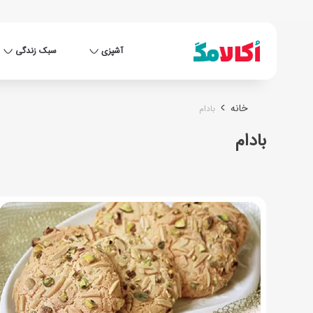
آشپزی
سبک زندگی
خانه
بادام
بادام