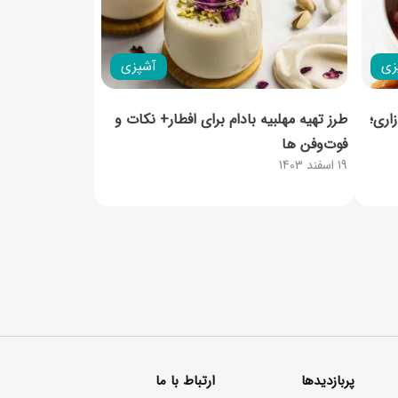
زی
آشپزی
اری؛
طرز تهیه مهلبیه بادام برای افطار+ نکات و
فوت‌وفن‌ ها
19 اسفند 1403
پربازدیدها
ارتباط با ما