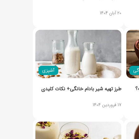
20 آبان 1404
گی
آشپزی
؟
طرز تهیه شیر بادام خانگی+ نکات کلیدی
17 فروردین 1404