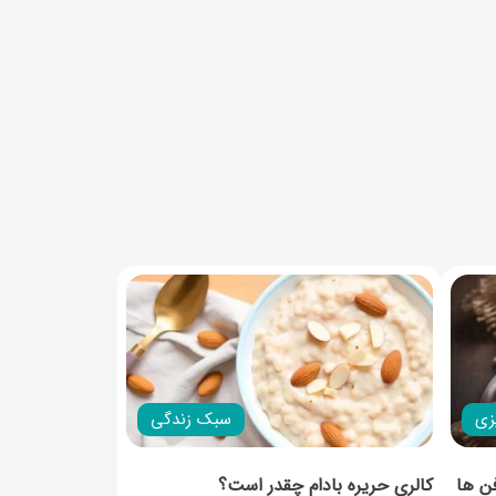
زی
سبک زندگی
فن ها
کالری حریره بادام چقدر است؟