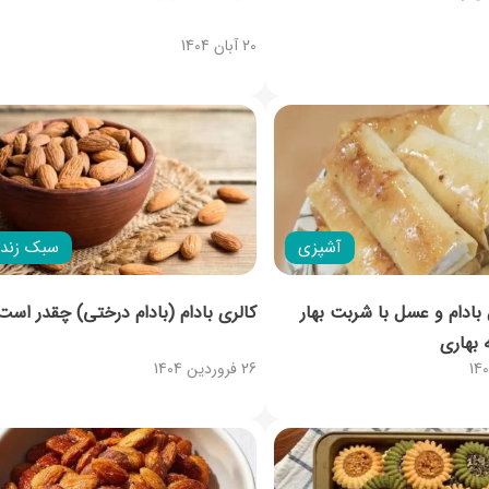
20 آبان 1404
آشپزی
سبک زند
 بادام و عسل با شربت بهار
کالری بادام (بادام درختی) چقدر است
 بهاری
26 فروردین 1404