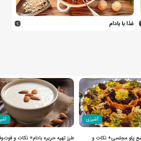
غذا با بادام
آشپزی
آشپ
صع پلو مجلسی+ نکات و
طرز تهیه حریره بادام+ نکات و فوت‌و‌