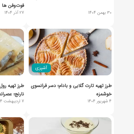
فوت‌وفن ها
30 بهمن 1404
27 آذر 1404
آشپزی
طرز تهیه تارت گلابی و بادام؛ دسر فرانسوی
طرز تهیه رول
خوشمزه
نارنج؛ عصرانه
4 شهریور 1404
7 اردیبهشت 1404