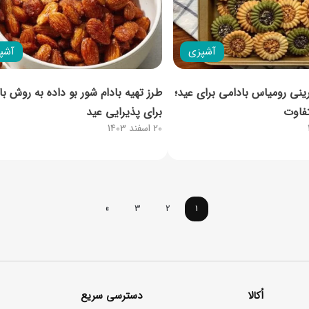
آشپزی
آشپ
ینی رومیاس بادامی برای عید؛
طرز تهیه بادام شور بو داده به روش باز
فاوت
برای پذیرایی عید
20 اسفند 1403
»
3
2
1
اُکالا
دسترسی سریع