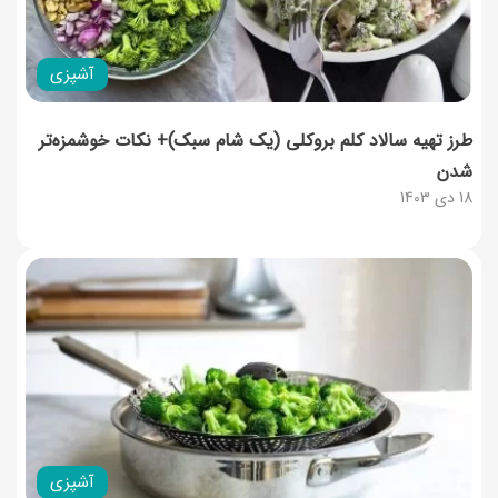
آشپزی
طرز تهیه سالاد کلم بروکلی (یک شام سبک)+ نکات خوشمزه‌تر
شدن
18 دی 1403
آشپزی