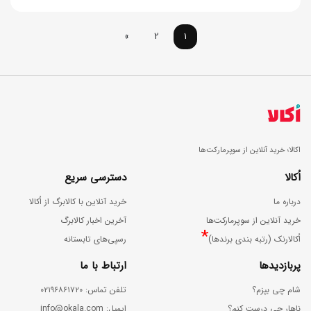
»
2
1
اکالا؛ خرید آنلاین از سوپرمارکت‌ها
اُکالا
دسترسی سریع
درباره ما
خرید آنلاین با کالابرگ از اُکالا
خرید آنلاین از سوپرمارکت‌ها
آخرین اخبار کالابرگ
*
اُکالارنک (رتبه بندی برندها)
رسپی‌های تابستانه
پربازدیدها
ارتباط با ما
شام چی بپزم؟
ﺗﻠﻔﻦ ﺗﻤﺎس: ۰۲۱۹۶۸۶۱۷۲۰
ناهار چی درست کنم؟
اﯾﻤﯿﻞ: info@okala.com