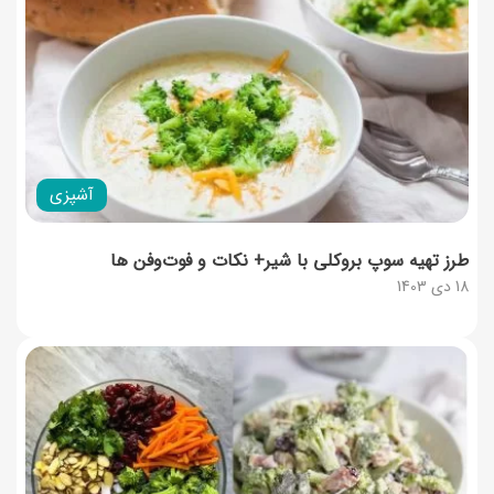
آشپزی
طرز تهیه سوپ بروکلی با شیر+ نکات و فوت‌وفن‌ ها
18 دی 1403