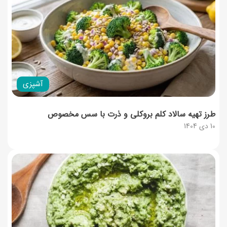
آشپزی
طرز تهیه سالاد کلم بروکلی و ذرت با سس مخصوص
10 دی 1404