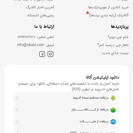
خرید آنلاین از سوپرمارکت‌ها
آخرین اخبار کالابرگ
*
اُکالارنک (رتبه بندی برندها)
رسپی‌های تابستانه
پربازدیدها
ارتباط با ما
شام چی بپزم؟
ﺗﻠﻔﻦ ﺗﻤﺎس: ۰۲۱۹۶۸۶۱۷۲۰
ناهار چی درست کنم؟
اﯾﻤﯿﻞ: info@okala.com
لیست غذای جدید
دانلود اپلیکیشن اُکالا
خرید آسان و راحت با تخفیف‌های جذابِ لحظه‌ای، دانلود برای سیستم
عامل‌های اندروید و آیفون (iOS)
دریافت مستقیم نسخه اندروید
دریافت از کــــــافه بــــــازار
دریافت از مایـــــــکت