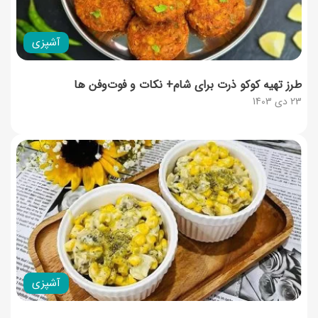
آشپزی
طرز تهیه کوکو ذرت برای شام+ نکات و فوت‌وفن ها
23 دی 1403
آشپزی