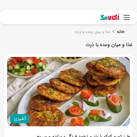
جست
منو
خانه
غذا و میان وعده با ذرت
غذا و میان وعده با ذرت
آشپزی
طرز تهیه کوکو ذرت و نخود فرنگی؛ ساده و سریع