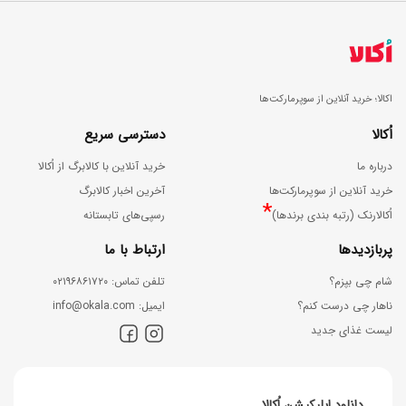
اکالا؛ خرید آنلاین از سوپرمارکت‌ها
اُکالا
دسترسی سریع
درباره ما
خرید آنلاین با کالابرگ از اُکالا
خرید آنلاین از سوپرمارکت‌ها
آخرین اخبار کالابرگ
*
اُکالارنک (رتبه بندی برندها)
رسپی‌های تابستانه
پربازدیدها
ارتباط با ما
شام چی بپزم؟
ﺗﻠﻔﻦ ﺗﻤﺎس: ۰۲۱۹۶۸۶۱۷۲۰
ناهار چی درست کنم؟
اﯾﻤﯿﻞ: info@okala.com
لیست غذای جدید
دانلود اپلیکیشن اُکالا