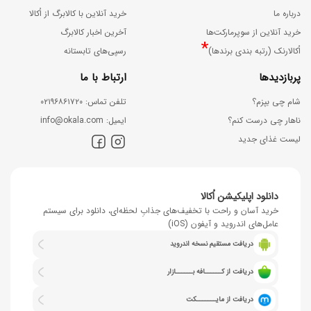
درباره ما
خرید آنلاین با کالابرگ از اُکالا
خرید آنلاین از سوپرمارکت‌ها
آخرین اخبار کالابرگ
*
اُکالارنک (رتبه بندی برندها)
رسپی‌های تابستانه
پربازدیدها
ارتباط با ما
شام چی بپزم؟
ﺗﻠﻔﻦ ﺗﻤﺎس: ۰۲۱۹۶۸۶۱۷۲۰
ناهار چی درست کنم؟
اﯾﻤﯿﻞ: info@okala.com
لیست غذای جدید
دانلود اپلیکیشن اُکالا
خرید آسان و راحت با تخفیف‌های جذابِ لحظه‌ای، دانلود برای سیستم
عامل‌های اندروید و آیفون (iOS)
دریافت مستقیم نسخه اندروید
دریافت از کــــــافه بــــــازار
دریافت از مایـــــــکت