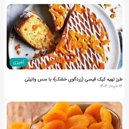
آشپزی
طرز تهیه کیک قیسی (زردآلوی خشک)؛ با سس وانیلی
14 خرداد 1404