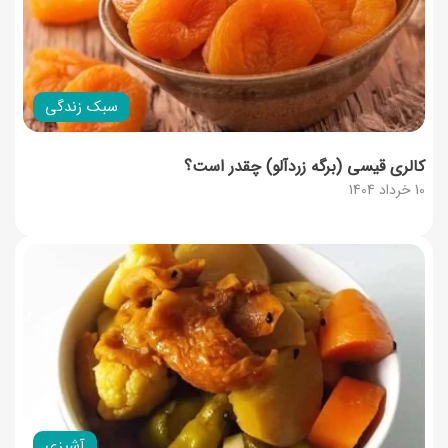
سبک زندگی
کالری قیسی (برگه زردآلو) چقدر است؟
10 خرداد 1404
آشپزی