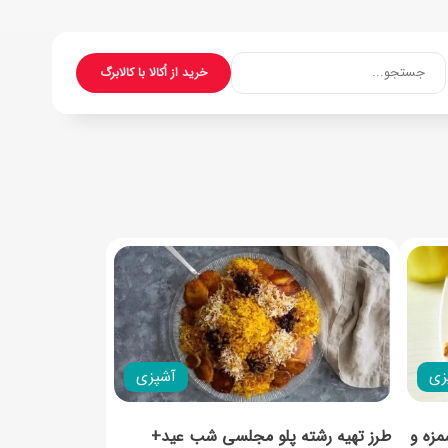
جستجو...
خرید از اُکالا با کالابرگ
زی
آشپزی
مزه و
طرز تهیه رشته ‌پلو مجلسی شب عید+