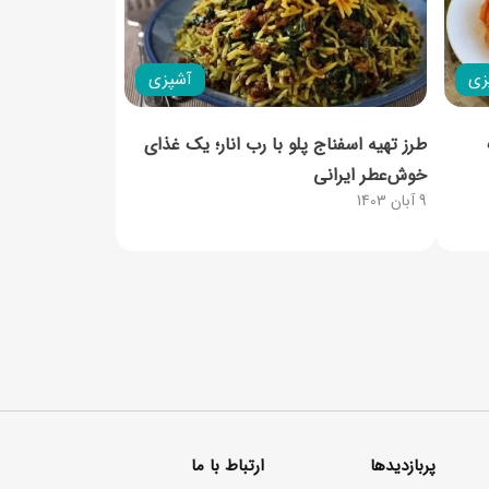
زی
آشپزی
طرز تهیه اسفناج پلو با رب انار؛ یک غذای
خوش‌عطر ایرانی
9 آبان 1403
پربازدیدها
ارتباط با ما