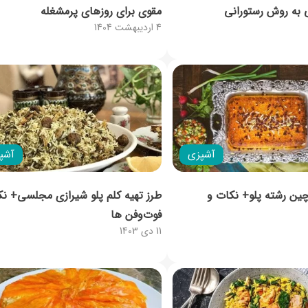
 به روش رستورانی
مقوی برای روزهای پرمشغله
4 اردیبهشت 1404
آشپزی
آشپ
چین رشته پلو+ نکات و
طرز تهیه کلم پلو شیرازی مجلسی+ نک
فوت‌وفن ها
11 دی 1403