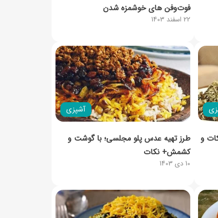
فوت‌وفن‌ های خوشمزه شدن
22 اسفند 1403
زی
آشپزی
ات و
طرز تهیه عدس پلو مجلسی؛ با گوشت و
کشمش+ نکات
10 دی 1403