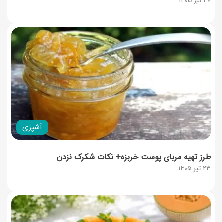
27 تیر 1405
آشپزی
طرز تهیه مربای پوست خربزه+ نکات شکرک نزدن
23 تیر 1405