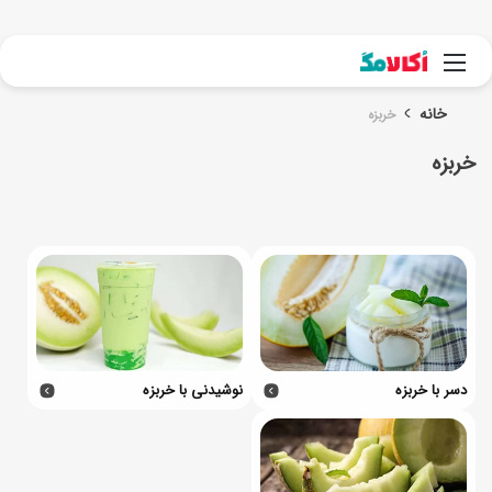
جست
منو
خانه
خربزه
خربزه
دسر با خربزه
نوشیدنی با خربزه