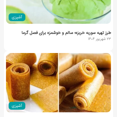
آشپزی
طرز تهیه سوربه خربزه؛ سالم و خوشمزه برای فصل گرما
23 شهریور 1404
آشپزی