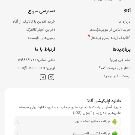
اُکالا
دسترسی سریع
درباره ما
خرید آنلاین با کالابرگ از اُکالا
خرید آنلاین از سوپرمارکت‌ها
آخرین اخبار کالابرگ
*
اُکالارنک (رتبه بندی برندها)
رسپی‌های تابستانه
پربازدیدها
ارتباط با ما
شام چی بپزم؟
ﺗﻠﻔﻦ ﺗﻤﺎس: ۰۲۱۹۶۸۶۱۷۲۰
ناهار چی درست کنم؟
اﯾﻤﯿﻞ: info@okala.com
لیست غذای جدید
دانلود اپلیکیشن اُکالا
خرید آسان و راحت با تخفیف‌های جذابِ لحظه‌ای، دانلود برای سیستم
عامل‌های اندروید و آیفون (iOS)
دریافت مستقیم نسخه اندروید
دریافت از کــــــافه بــــــازار