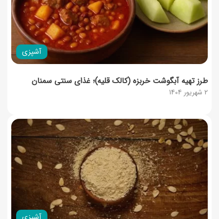
آشپزی
طرز تهیه آبگوشت خربزه (کالک قلیه)؛ غذای سنتی سمنان
2 شهریور 1404
آشپزی