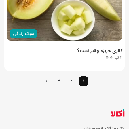
سبک زندگی
کالری خربزه چقدر است؟
11 تیر 1404
»
3
2
1
اکالا؛ خرید آنلاین از سوپرمارکت‌ها