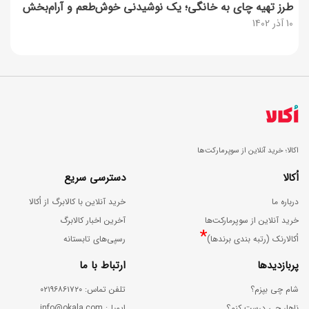
طرز تهیه چای به خانگی؛ یک نوشیدنی خوش‌طعم و آرام‌بخش
10 آذر 1402
اکالا؛ خرید آنلاین از سوپرمارکت‌ها
اُکالا
دسترسی سریع
درباره ما
خرید آنلاین با کالابرگ از اُکالا
خرید آنلاین از سوپرمارکت‌ها
آخرین اخبار کالابرگ
*
اُکالارنک (رتبه بندی برندها)
رسپی‌های تابستانه
پربازدیدها
ارتباط با ما
شام چی بپزم؟
ﺗﻠﻔﻦ ﺗﻤﺎس: ۰۲۱۹۶۸۶۱۷۲۰
ناهار چی درست کنم؟
اﯾﻤﯿﻞ: info@okala.com