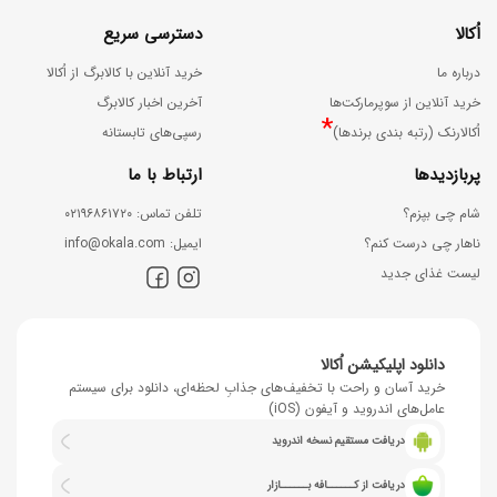
اُکالا
دسترسی سریع
درباره ما
خرید آنلاین با کالابرگ از اُکالا
خرید آنلاین از سوپرمارکت‌ها
آخرین اخبار کالابرگ
*
اُکالارنک (رتبه بندی برندها)
رسپی‌های تابستانه
پربازدیدها
ارتباط با ما
شام چی بپزم؟
ﺗﻠﻔﻦ ﺗﻤﺎس: ۰۲۱۹۶۸۶۱۷۲۰
ناهار چی درست کنم؟
اﯾﻤﯿﻞ: info@okala.com
لیست غذای جدید
دانلود اپلیکیشن اُکالا
خرید آسان و راحت با تخفیف‌های جذابِ لحظه‌ای، دانلود برای سیستم
عامل‌های اندروید و آیفون (iOS)
دریافت مستقیم نسخه اندروید
دریافت از کــــــافه بــــــازار