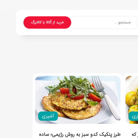
جستجو...
خرید از اُکالا با کالابرگ
زی
آشپزی
ز که
طرز پنکیک کدو سبز به روش رژیمی؛ ساده