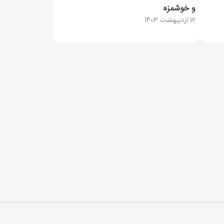
و خوشمزه
12 اردیبهشت 1403