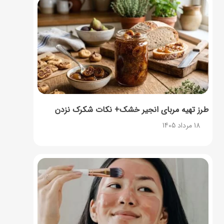
طرز تهیه مربای انجیر خشک+ نکات شکرک نزدن
18 مرداد 1405