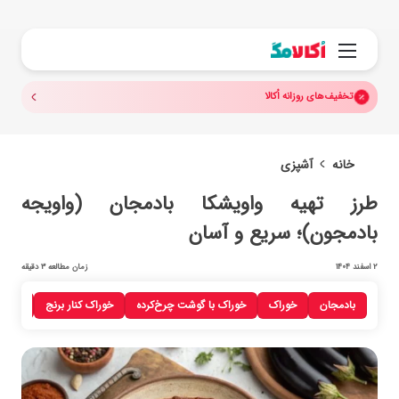
جستجو.
منو
تخفیف‌های روزانه اُکالا
خانه
آشپزی
طرز تهیه واویشکا بادمجان (واویجه
بادمجون)؛ سریع و آسان
2 اسفند 1404
زمان مطالعه 3 دقیقه
بادمجان
خوراک
خوراک با گوشت چرخ‌کرده
خوراک کنار برنج
غذا ب