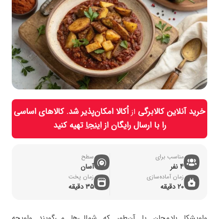
خرید آنلاین کالابرگی
اُکالا امکان‌پذیر شد. کالاهای اساسی
از
را با ارسال رایگان از
اینجا
تهیه کنید
مناسب برای
سطح
4 نفر
آسان
زمان آماده‌سازی
زمان پخت
20 دقیقه
۳۵ دقیقه
واویشکا بادمجان یا آن‌طور که شمالی‌ها می‌گویند واویجه