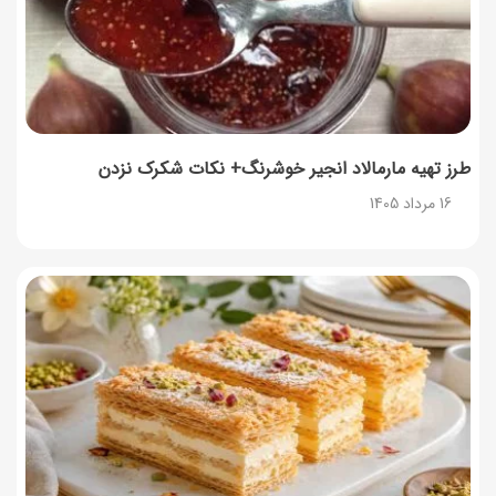
زمان شارژ کالابرگ تغییر کرد؛ جزئیات برنامه جدید واریز اعتبار
در مرداد
14 مرداد 1405
توصیه‌های مهم برای دفع انواع حشرات در خانه
14 مرداد 1405
طرز تهیه مارمالاد انجیر خوشرنگ+ نکات شکرک نزدن
16 مرداد 1405
طرز تهیه آلبالو شور خانگی؛ خوش‌رنگ و بدون کپک
14 مرداد 1405
طرز تهیه پنکیک با شیره انگور؛ صبحانه‌ای سالم و انرژی‌بخش
14 مرداد 1405
۳۵ لیست غذاهای جدید و متفاوت؛ برای ناهار و مهمانی
14 مرداد 1405