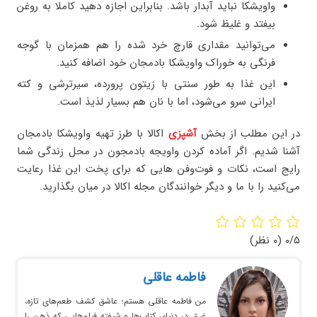
واویشکا نباید آبدار باشد. بنابراین اجازه دهید کاملا به روغن
بیفتد و غلیظ شود.
می‌توانید مقداری قارچ خرد شده را هم همزمان با گوجه
فرنگی به خوراک واویشکا بادمجان خود اضافه کنید.
این غذا به طور سنتی با زیتون پرورده، سیرترشی و کته
ایرانی سرو می‌شود، اما با نان هم بسیار لذیذ است.
در این مطلب از بخش
آشپزی
اکالا با طرز تهیه واویشکا بادمجان
آشنا شدیم. اگر آماده کردن واویجه بادمجون در محل زندگی شما
رایج است، نکات و فوت‌وفن‌ هایی که برای پخت این غذا رعایت
می‌کنید را با ما و دیگر خوانندگان مجله اکالا در میان بگذارید.
۰/۵
(۰ نظر)
فاطمه عاقلی
من فاطمه عاقلی هستم؛ عاشق کشف طعم‌های تازه،
غرق در دنیای کتاب‌ها و شیفته فیلم‌هایی که ذهن را