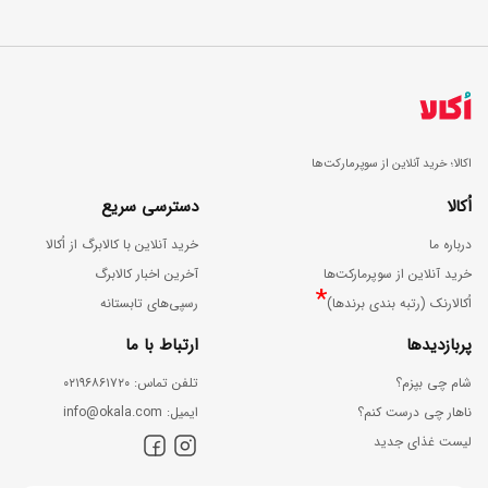
اکالا؛ خرید آنلاین از سوپرمارکت‌ها
اُکالا
دسترسی سریع
درباره ما
خرید آنلاین با کالابرگ از اُکالا
خرید آنلاین از سوپرمارکت‌ها
آخرین اخبار کالابرگ
*
اُکالارنک (رتبه بندی برندها)
رسپی‌های تابستانه
پربازدیدها
ارتباط با ما
شام چی بپزم؟
ﺗﻠﻔﻦ ﺗﻤﺎس: ۰۲۱۹۶۸۶۱۷۲۰
ناهار چی درست کنم؟
اﯾﻤﯿﻞ: info@okala.com
لیست غذای جدید