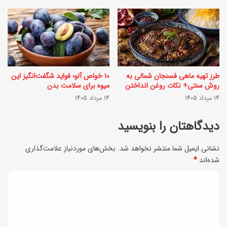
ی
ا
س
ی
ن
ا
ت
ف
ی
طرز تهیه ماهی فسنجان شمالی به
۱۰ خواص آلو؛ فواید شگفت‌انگیز این
ط
ا
روش سنتی+ نکات روغن انداختن
میوه برای سلامت بدن
ا
14 مرداد 1405
14 مرداد 1405
ی
ر
ر
دیدگاهتان را بنویسید
+
ا
ف
نشانی ایمیل شما منتشر نخواهد شد.
بخش‌های موردنیاز علامت‌گذاری
ن
شده‌اند
*
و
ی
ت‌
د
و‌
ی
ف
د
ن