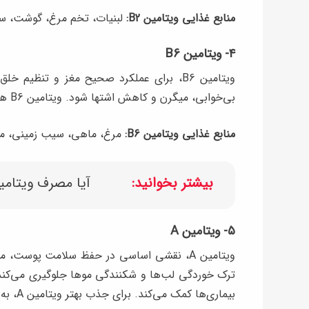
منابع غذایی ویتامین B2:
لبنیات، تخم مرغ، گوشت، سب
۴- ویتامین B6
ویتامین B6، برای عملکرد صحیح مغز و تنظی
بی‌خوابی، میگرن و کاهش اشتها شود. ویتامین B6 همچنین در تقویت سیستم ایمنی بدن نقش دارد.
منابع غذایی ویتامین B6:
مرغ، ماهی، سیب زمینی، مو
بیشتر بخوانید:
آیا مصرف ویتامی
۵- ویتامین A
ویتامین A، نقشی اساسی در حفظ سلامت پوست
بیماری‌ها کمک می‌کند. برای جذب بهتر ویتامین A، به ویتامین D نیز نیاز دارید.