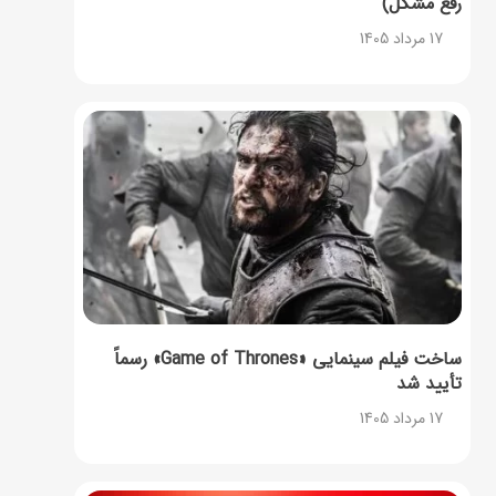
رفع مشکل)
17 مرداد 1405
ساخت فیلم سینمایی «Game of Thrones» رسماً
تأیید شد
17 مرداد 1405