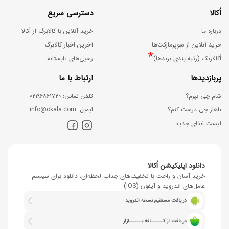
اُکالا
دسترسی سریع
درباره ما
خرید آنلاین با کالابرگ از اُکالا
خرید آنلاین از سوپرمارکت‌ها
آخرین اخبار کالابرگ
*
اُکالارنک (رتبه بندی برندها)
رسپی‌های تابستانه
پربازدیدها
ارتباط با ما
شام چی بپزم؟
ﺗﻠﻔﻦ ﺗﻤﺎس: ۰۲۱۹۶۸۶۱۷۲۰
ناهار چی درست کنم؟
اﯾﻤﯿﻞ: info@okala.com
لیست غذای جدید
دانلود اپلیکیشن اُکالا
خرید آسان و راحت با تخفیف‌های جذابِ لحظه‌ای، دانلود برای سیستم
عامل‌های اندروید و آیفون (iOS)
دریافت مستقیم نسخه اندروید
دریافت از کــــــافه بــــــازار