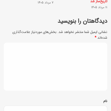
تاریخ‌ساز شد
د
7 مرداد 1405
م
11 مرداد 1405
ا
ا
ر
دیدگاهتان را بنویسید
س
ب
خ
نشانی ایمیل شما منتشر نخواهد شد.
بخش‌های موردنیاز علامت‌گذاری
ر
ت‌
شده‌اند
*
ا
ت
د
ی
ر
ی
ا
م
د
س
ی‌
ت
گ
ک
ف
ا
ن
ا
ن
ه
د
د
*
نام
ه