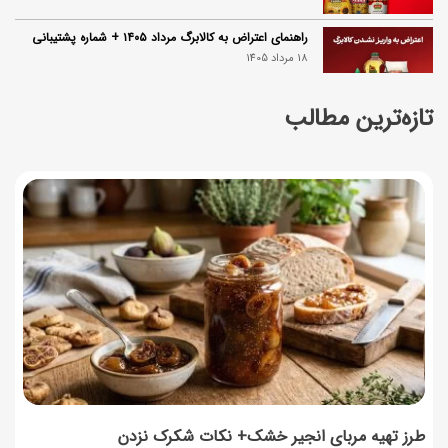
راهنمای اعتراض به کالابرگ مرداد ۱۴۰۵ + شماره پشتیبانی
18 مرداد 1405
تازه‌ترین مطالب
گردو را با چه دستگاهی آسیاب کنیم که روغن نیندازد؟
17 مرداد 1405
ناهار چی بپزم؟ لیست ۱۵۸ ناهار خوشمزه، سریع، اقتصادی و
مجلسی
17 مرداد 1405
طرز تهیه اوتمیل گیلاس؛ صبحانه سالم با طعم تابستانی
17 مرداد 1405
طرز تهیه محلبی انجیر؛ دسر خوشمزه با طعم انجیر تازه
17 مرداد 1405
طرز تهیه مربای انجیر خشک+ نکات شکرک نزدن