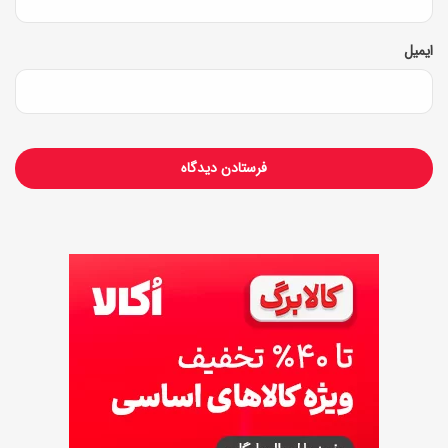
م
ج
ایمیل
د
د