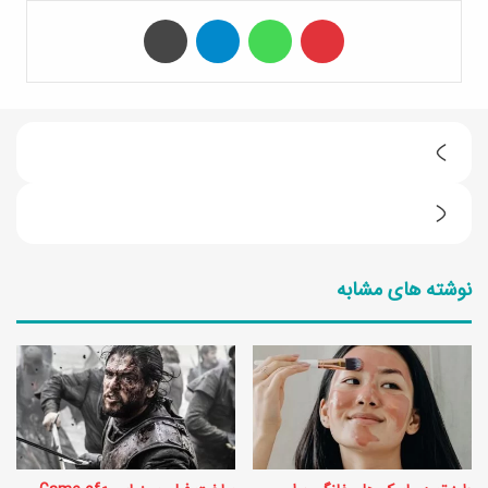
‫پین‌ترست
واتس آپ
تلگرام
چاپ
ا
ی
ن
ن
ح
1
نوشته های مشابه
و
1
ه
ع
ت
و
م
ا
ی
م
ز
ل