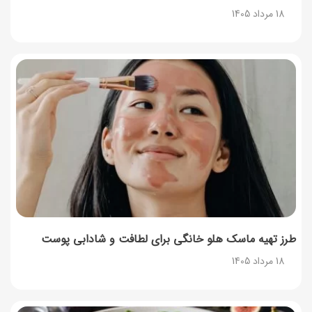
18 مرداد 1405
طرز تهیه سوفله لیمو؛ دسر فرانسوی پف‌دار و خوش‌عطر
فرانسوی
17 مرداد 1405
چرا موجودی کالابرگ کم شده؟ (راهنمای پیگیری + رفع
مشکل)
17 مرداد 1405
ساخت فیلم سینمایی «Game of Thrones» رسماً تأیید شد
17 مرداد 1405
طرز تهیه ماسک هلو خانگی برای لطافت و شادابی پوست
18 مرداد 1405