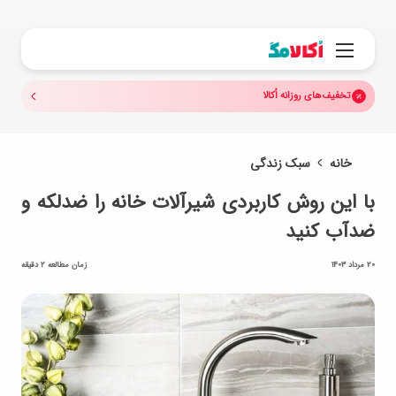
جستجو.
منو
تخفیف‌های روزانه اُکالا
خانه
سبک زندگی
با این روش کاربردی شیرآلات خانه را ضدلکه و
ضدآب کنید
20 مرداد 1403
زمان مطالعه 2 دقیقه