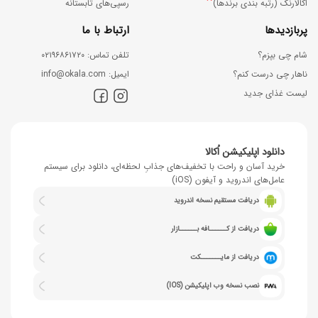
*
اُکالارنک (رتبه بندی برندها)
رسپی‌های تابستانه
پربازدیدها
ارتباط با ما
شام چی بپزم؟
ﺗﻠﻔﻦ ﺗﻤﺎس: ۰۲۱۹۶۸۶۱۷۲۰
ناهار چی درست کنم؟
اﯾﻤﯿﻞ: info@okala.com
لیست غذای جدید
دانلود اپلیکیشن اُکالا
خرید آسان و راحت با تخفیف‌های جذابِ لحظه‌ای، دانلود برای سیستم
عامل‌های اندروید و آیفون (iOS)
دریافت مستقیم نسخه اندروید
دریافت از کــــــافه بــــــازار
دریافت از مایـــــــکت
نصب نسخه وب اپلیکیشن (IOS)