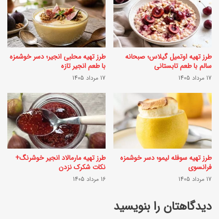
ن
ف
گ
ر
ی
ن
خ
طرز تهیه اوتمیل گیلاس؛ صبحانه
طرز تهیه محلبی انجیر؛ دسر خوشمزه
گ
سالم با طعم تابستانی
با طعم انجیر تازه
ش
ی
17 مرداد 1405
17 مرداد 1405
ک
چ
چ
ق
ق
د
د
ر
ر
ا
طرز تهیه سوفله لیمو؛ دسر خوشمزه
طرز تهیه مارمالاد انجیر خوشرنگ+
ا
س
فرانسوی
نکات شکرک نزدن
س
17 مرداد 1405
16 مرداد 1405
ت
ت
؟
دیدگاهتان را بنویسید
؟