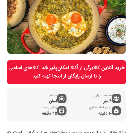
خرید آنلاین کالابرگی
اُکالا امکان‌پذیر شد. کالاهای اساسی
از
را با ارسال رایگان از
اینجا
تهیه کنید
مناسب برای
سطح
4 نفر
آسان
زمان آماده‌سازی
زمان پخت
10 دقیقه
45 دقیقه
باقلا قاتق یکی از محبوب‌ترین خورشت‌های سنتی گیلانی است که