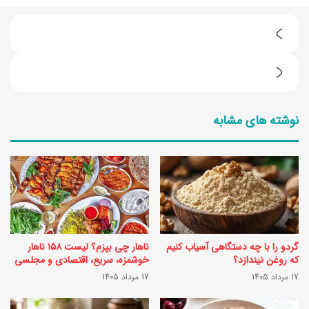
ک
ا
ک
ل
ا
ر
نوشته های مشابه
ل
ی
ر
پ
ی
و
گ
د
و
ر
ج
گ
گردو را با چه دستگاهی آسیاب کنیم
ناهار چی بپزم؟ لیست ۱۵۸ ناهار
ه
و
که روغن نیندازد؟
خوشمزه، سریع، اقتصادی و مجلسی
ف
17 مرداد 1405
17 مرداد 1405
ج
ر
ه