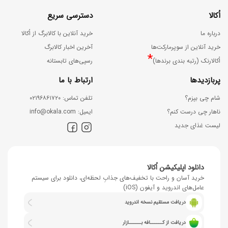
اُکالا
دسترسی سریع
درباره ما
خرید آنلاین با کالابرگ از اُکالا
خرید آنلاین از سوپرمارکت‌ها
آخرین اخبار کالابرگ
*
اُکالارنک (رتبه بندی برندها)
رسپی‌های تابستانه
پربازدیدها
ارتباط با ما
شام چی بپزم؟
ﺗﻠﻔﻦ ﺗﻤﺎس: ۰۲۱۹۶۸۶۱۷۲۰
ناهار چی درست کنم؟
اﯾﻤﯿﻞ: info@okala.com
لیست غذای جدید
دانلود اپلیکیشن اُکالا
خرید آسان و راحت با تخفیف‌های جذابِ لحظه‌ای، دانلود برای سیستم
عامل‌های اندروید و آیفون (iOS)
دریافت مستقیم نسخه اندروید
دریافت از کــــــافه بــــــازار