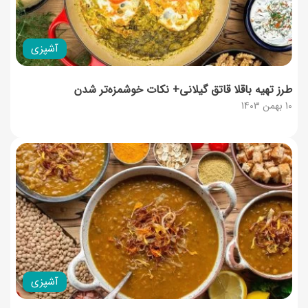
آشپزی
طرز تهیه باقلا قاتق گیلانی+ نکات خوشمزه‌تر شدن
10 بهمن 1403
آشپزی