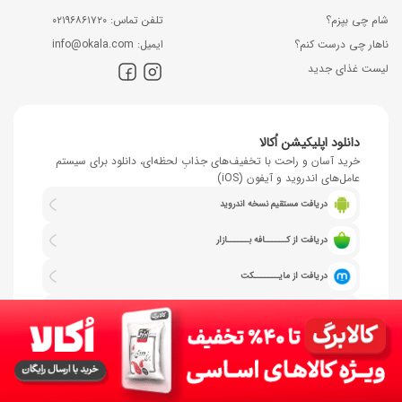
شام چی بپزم؟
ﺗﻠﻔﻦ ﺗﻤﺎس: ۰۲۱۹۶۸۶۱۷۲۰
ناهار چی درست کنم؟
اﯾﻤﯿﻞ: info@okala.com
لیست غذای جدید
دانلود اپلیکیشن اُکالا
خرید آسان و راحت با تخفیف‌های جذابِ لحظه‌ای، دانلود برای سیستم
عامل‌های اندروید و آیفون (iOS)
دریافت مستقیم نسخه اندروید
دریافت از کــــــافه بــــــازار
دریافت از مایـــــــکت
نصب نسخه وب اپلیکیشن (IOS)