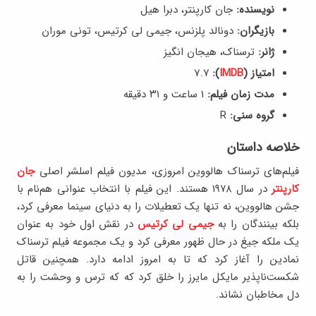
نویسنده:
جان کارپنتر، دبرا هیل
بازیگران:
دونالد پلزنس، جیمی لی کرتیس، تونی موران
ژانر:
ترسناک، هیجان انگیز
امتیاز (
IMDB
):
7.۷
مدت زمان فیلم:
1 ساعت و ۳۱ دقیقه
گروه سنی:
R
خلاصه داستان
فیلم‌های ترسناک هالووین امروزی، مدیون فیلم اسلشر اصلی
جان
کارپنتر
در سال ۱۹۷۸ هستند. این فیلم با انتخاب عنوانی هم‌نام با
جشن هالووین، نه تنها یک تعطیلات را به دنیای سینما معرفی کرد،
بلکه بینندگان را به
جیمی لی کرتیس
در نقش اول خود به عنوان
یک ملکه جیغ در حال ظهور معرفی کرد و یک مجموعه فیلم ترسناک
نمادین را آغاز کرد که تا به امروز ادامه دارد. همچنین قاتل
شکست‌ناپذیر مایکل مایرز را خلق کرد که که ترس و وحشت را به
دل مخاطبان نشاند.