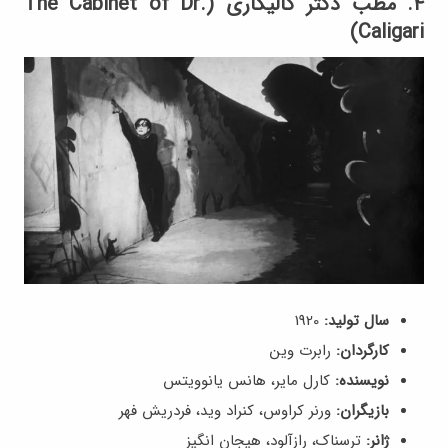
۴. مطب دکتر کالیگاری (The Cabinet of Dr.
Caligari)
سال تولید:
1920
کارگردان:
رابرت وین
نویسنده:
کارل مایر، هانس یانوویتس
بازیگران:
ورنر کراوس، کنراد وید، فردریش فهر
ژانر:
ترسناک، رازآلود، هیجان انگیز