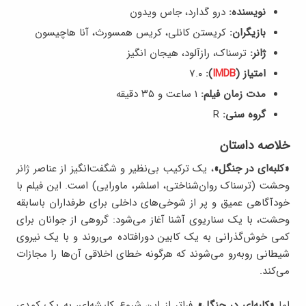
نویسنده:
درو گدارد، جاس ویدون
بازیگران:
کریستن کانلی، کریس همسورث، آنا هاچیسون
ژانر:
ترسناک، رازآلود، هیجان انگیز
امتیاز (
IMDB
):
7.۰
مدت زمان فیلم:
1 ساعت و ۳۵ دقیقه
گروه سنی:
R
خلاصه داستان
«کلبه‌ای در جنگل»
، یک ترکیب بی‌نظیر و شگفت‌انگیز از عناصر ژانر
وحشت (ترسناک روان‌شناختی، اسلشر، ماورایی) است. این فیلم با
خودآگاهی عمیق و پر از شوخی‌های داخلی برای طرفداران باسابقه‌
وحشت، با یک سناریوی آشنا آغاز می‌شود: گروهی از جوانان برای
کمی خوش‌گذرانی به یک کابین دورافتاده می‌روند و با یک نیروی
شیطانی روبه‌رو می‌شوند که هرگونه خطای اخلاقی آن‌ها را مجازات
می‌کند.
اما
«کلبه‌ای در جنگل»
فراتر از این شروع کلیشه‌ای، به یک کمدی