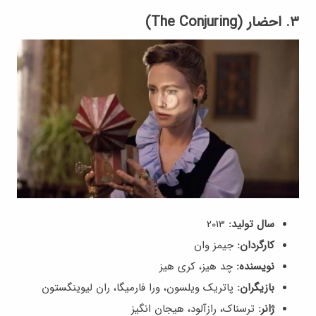
۳. احضار (The Conjuring)
سال تولید:
2013
کارگردان:
جیمز وان
نویسنده:
چد هیز، کری هیز
بازیگران:
پاتریک ویلسون، ورا فارمیگا، ران لیوینگستون
ژانر:
ترسناک، رازآلود، هیجان انگیز