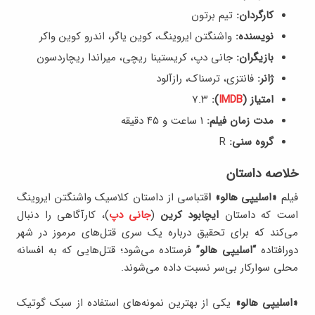
کارگردان:
تیم برتون
نویسنده:
واشنگتن ایروینگ، کوین یاگر، اندرو کوین واکر
بازیگران:
جانی دپ، کریستینا ریچی، میراندا ریچاردسون
ژانر:
فانتزی، ترسناک، رازآلود
امتیاز (
IMDB
):
7.۳
مدت زمان فیلم:
1 ساعت و ۴۵ دقیقه
گروه سنی:
R
خلاصه داستان
فیلم
«اسلیپی هالو» ا
قتباسی از داستان کلاسیک واشنگتن ایروینگ
است که داستان
ایچابود کرین
(
جانی دپ
)، کارآگاهی را دنبال
می‌کند که برای تحقیق درباره یک سری قتل‌های مرموز در شهر
دورافتاده
“اسلیپی هالو”
فرستاده می‌شود؛ قتل‌هایی که به افسانه
محلی سوارکار بی‌سر نسبت داده می‌شوند.
«اسلیپی هالو»
یکی از بهترین نمونه‌های استفاده از سبک گوتیک