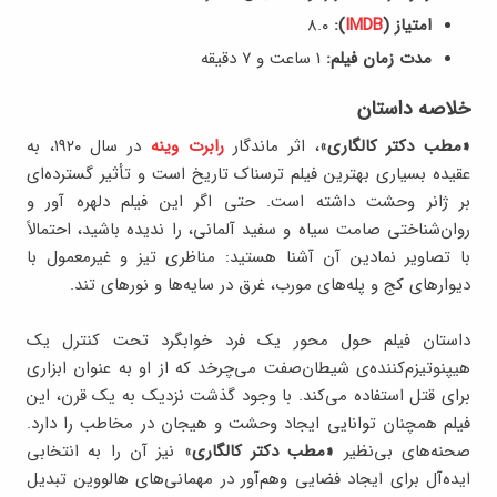
امتیاز (
IMDB
):
8.۰
مدت زمان فیلم:
1 ساعت و ۷ دقیقه
خلاصه داستان
«مطب دکتر کالگاری
»، اثر ماندگار
رابرت وینه
در سال ۱۹۲۰، به
عقیده بسیاری بهترین فیلم ترسناک تاریخ است و تأثیر گسترده‌ای
بر ژانر وحشت داشته است. حتی اگر این فیلم دلهره آور و
روان‌شناختی صامت سیاه و سفید آلمانی، را ندیده باشید، احتمالاً
با تصاویر نمادین آن آشنا هستید: مناظری تیز و غیرمعمول با
دیوارهای کج و پله‌های مورب، غرق در سایه‌ها و نورهای تند.
داستان فیلم حول محور یک فرد خوابگرد تحت کنترل یک
هیپنوتیزم‌کننده‌ی شیطان‌صفت می‌چرخد که از او به عنوان ابزاری
برای قتل استفاده می‌کند. با وجود گذشت نزدیک به یک قرن، این
فیلم همچنان توانایی ایجاد وحشت و هیجان در مخاطب را دارد.
صحنه‌های بی‌نظیر
«مطب دکتر کالگاری
» نیز آن را به انتخابی
ایده‌آل برای ایجاد فضایی وهم‌آور در مهمانی‌های هالووین تبدیل