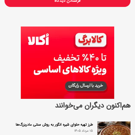
ی
ی
ک
ا
ر
آ
م
د
هم‌اکنون دیگران می‌خوانند
طرز تهیه حلوای شیره انگور به روش سنتی مادربزرگ‌ها
15 مرداد 1405