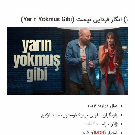
۱) انگار فردایی نیست (Yarin Yokmus Gibi)
سال تولید:
2024
بازیگران:
طوبی بویوک‌اوستون، خالد ارگنچ
ژانر:
درام، عاشقانه
امتیاز (
IMDB
):
8.۵