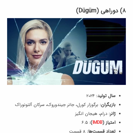
۸) دوراهی (Dügüm)
سال تولید:
2024
بازیگران:
برگوزار کورل، جانر جیندوروک، سرکان آلتونوراک
ژانر:
درام، هیجان انگیز
امتیاز (
IMDB
):
6.۵
تعداد قسمت‌ها:
8 قسمت