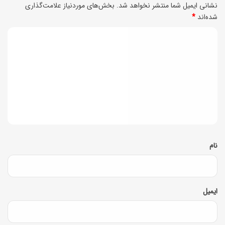
نشانی ایمیل شما منتشر نخواهد شد.
بخش‌های موردنیاز علامت‌گذاری
ت
د
شده‌اند
*
ط
ک
د
و
ر
ی
ل
د
د
ا
؟
ن
گ
ی
ا
ه
*
نام
ایمیل