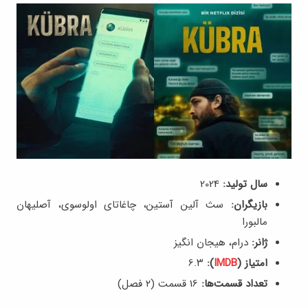
سال تولید:
2024
بازیگران:
سث آلین آستین، چاغاتای اولوسوی، آصلیهان
مالبورا
ژانر:
درام، هیجان انگیز
امتیاز (
IMDB
):
6.۳
تعداد قسمت‌ها:
16 قسمت (۲ فصل)