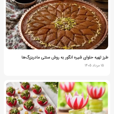
14 مرداد 1405
طرز تهیه پش ملبا (پیچ ملبا)؛ دسر کلاسیک هلو و بستنی
13 مرداد 1405
طرز تهیه حلوای شیره انگور به روش سنتی مادربزرگ‌ها
15 مرداد 1405