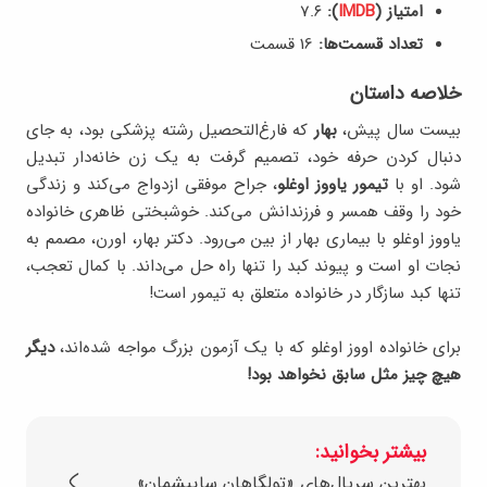
امتیاز (
IMDB
):
7.۶
تعداد قسمت‌ها:
16 قسمت
خلاصه داستان
بیست سال پیش،
بهار
که فارغ‌التحصیل رشته پزشکی بود، به جای
دنبال کردن حرفه خود، تصمیم گرفت به یک زن خانه‌دار تبدیل
شود. او با
تیمور یاووز اوغلو
، جراح موفقی ازدواج می‌کند و زندگی
خود را وقف همسر و فرزندانش می‌کند. خوشبختی ظاهری خانواده
یاووز اوغلو با بیماری بهار از بین می‌رود. دکتر بهار، اورن، مصمم به
نجات او است و پیوند کبد را تنها راه حل می‌داند. با کمال تعجب،
تنها کبد سازگار در خانواده متعلق به تیمور است!
برای خانواده اووز اوغلو که با یک آزمون بزرگ مواجه شده‌اند،
دیگر
هیچ چیز مثل سابق نخواهد بود!
بیشتر بخوانید:
بهترین سریال‌های «تولگاهان ساییشمان»