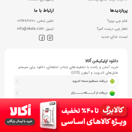
پربازدیدها
ارتباط با ما
شام چی بپزم؟
ﺗﻠﻔﻦ ﺗﻤﺎس: ۰۲۱۹۶۸۶۱۷۲۰
ناهار چی درست کنم؟
اﯾﻤﯿﻞ: info@okala.com
لیست غذای جدید
دانلود اپلیکیشن اُکالا
خرید آسان و راحت با تخفیف‌های جذابِ لحظه‌ای، دانلود برای سیستم
عامل‌های اندروید و آیفون (iOS)
دریافت مستقیم نسخه اندروید
دریافت از کــــــافه بــــــازار
دریافت از مایـــــــکت
نصب نسخه وب اپلیکیشن (IOS)