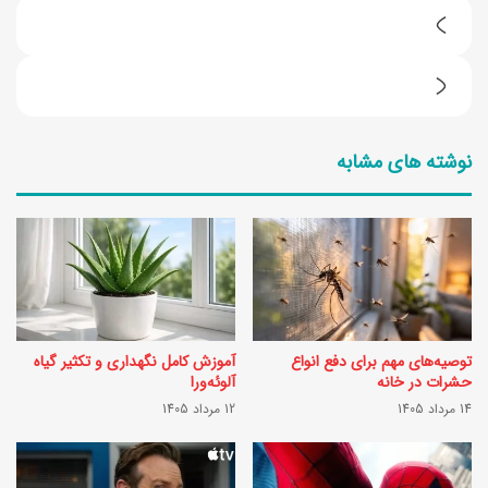
ب
ر
3
ا
ر
ی
نوشته های مشابه
و
خ
ش
و
ن
ش
گ
ر
ه
ن
د
گ
توصیه‌های مهم برای دفع انواع
آموزش کامل نگهداری و تکثیر گیاه
ا
ش
حشرات در خانه
آلوئه‌ورا
ر
14 مرداد 1405
12 مرداد 1405
د
ی
ن
ا
ش