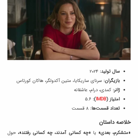
سال تولید:
2024
بازیگران:
سرنای ساریکایا، متین آکدولگر، هاکان کورتاس
ژانر:
کمدی، درام، عاشقانه
امتیاز (
IMDB
):
5.۶
تعداد قسمت‌ها:
8 قسمت
خلاصه داستان
«متشکرم، بعدی»
یا
«چه کسانی آمدند، چه کسانی رفتند»،
حول