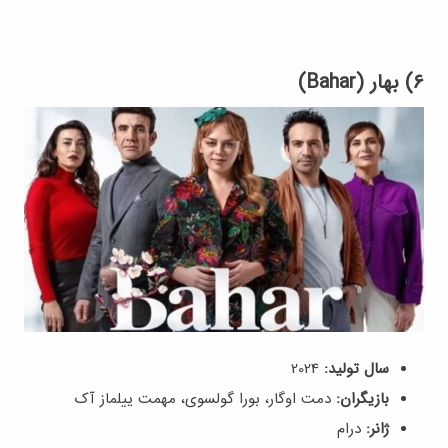
۶) بهار (Bahar)
سال تولید:
2024
بازیگران:
دمت اوگار، بورا گولسوی، مهمت ییلماز آک
ژانر:
درام