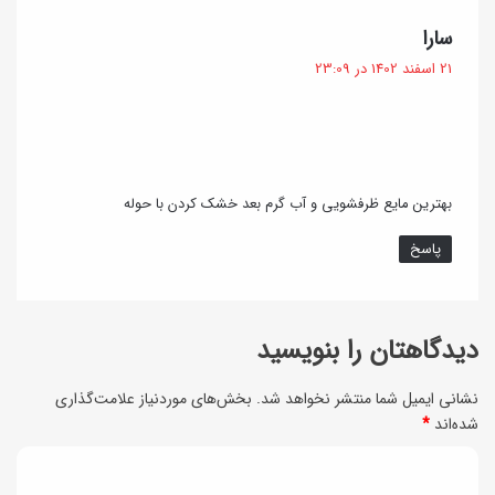
و
ر
گ
سارا
ش
ف
د
21 اسفند 1402 در 23:09
ع
ت
و
ر
:
ک
}
د
بهترین مایع ظرفشویی و آب گرم بعد خشک کردن با حوله
ر
پاسخ
دیدگاهتان را بنویسید
نشانی ایمیل شما منتشر نخواهد شد.
بخش‌های موردنیاز علامت‌گذاری
شده‌اند
*
د