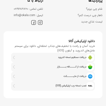
پربازدیدها
ارتباط با ما
شام چی بپزم؟
ﺗﻠﻔﻦ ﺗﻤﺎس: ۰۲۱۹۶۸۶۱۷۲۰
ناهار چی درست کنم؟
اﯾﻤﯿﻞ: info@okala.com
لیست غذای جدید
دانلود اپلیکیشن اُکالا
خرید آسان و راحت با تخفیف‌های جذابِ لحظه‌ای، دانلود برای سیستم
عامل‌های اندروید و آیفون (iOS)
دریافت مستقیم نسخه اندروید
دریافت از کــــــافه بــــــازار
دریافت از مایـــــــکت
نصب نسخه وب اپلیکیشن (IOS)