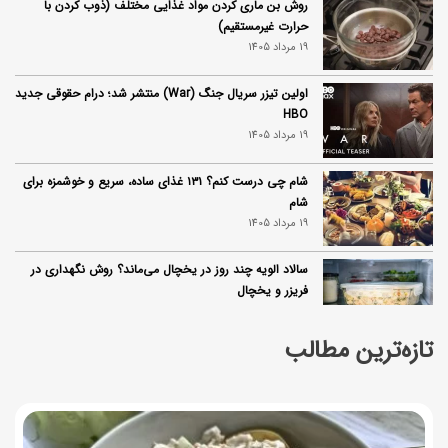
روش بن ماری کردن مواد غذایی مختلف (ذوب کردن با
حرارت غیرمستقیم)
19 مرداد 1405
اولین تیزر سریال جنگ (War) منتشر شد؛ درام حقوقی جدید
HBO
19 مرداد 1405
شام چی درست کنم؟ ۱۳۱ غذای ساده، سریع و خوشمزه برای
شام
19 مرداد 1405
سالاد الویه چند روز در یخچال می‌ماند؟ روش نگهداری در
فریزر و یخچال
19 مرداد 1405
تازه‌ترین مطالب
طرز تهیه کتلت کینوا؛ غذای سالم و پروتئینی برای یک وعده
متفاوت
19 مرداد 1405
طرز تهیه فراپاچینو خانگی؛ به سبک کافه‌ای با بافتی خامه‌ای