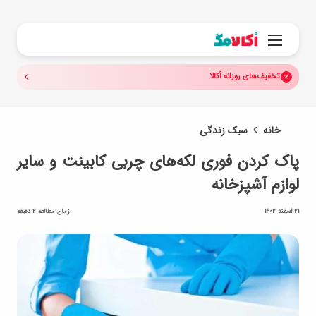
جستجو.
منو
تخفیف‌های روزانه اُکالا
خانه
سبک زندگی
پاک کردن فوری لکه‌های چربی کابینت و سایر
لوازم آشپزخانه
21 اسفند 1402
زمان مطالعه 2 دقیقه