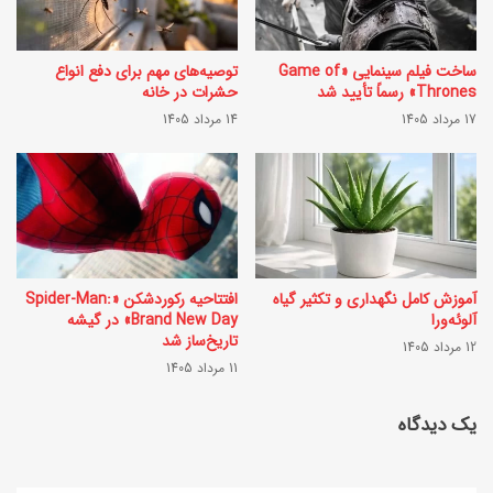
ض
ر
ا
د
ساخت فیلم سینمایی «Game of
توصیه‌های مهم برای دفع انواع
ن
Thrones» رسماً تأیید شد
حشرات در خانه
ن
1
17 مرداد 1405
14 مرداد 1405
پ
4
ل
0
ا
3
س
|
ت
{
آموزش کامل نگهداری و تکثیر گیاه
افتتاحیه رکوردشکن «Spider-Man:
ی
3
آلوئه‌ورا
Brand New Day» در گیشه
تاریخ‌ساز شد
ک‌
12 مرداد 1405
0
11 مرداد 1405
ه
م
ا
یک دیدگاه
ت
ی
ن
ز