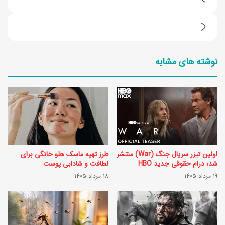
پ
ی
ت
ا
ر
م
نوشته های مشابه
ف
ت
ن
ب
د
ر
ه
ی
ا
ک
ی
م
اولین تیزر سریال جنگ (War) منتشر
طرز تهیه ماسک هلو خانگی برای
ت
ا
شد؛ درام حقوقی جدید HBO
لطافت و شادابی پوست
م
19 مرداد 1405
18 مرداد 1405
ه
ی
ر
ز
م
ک