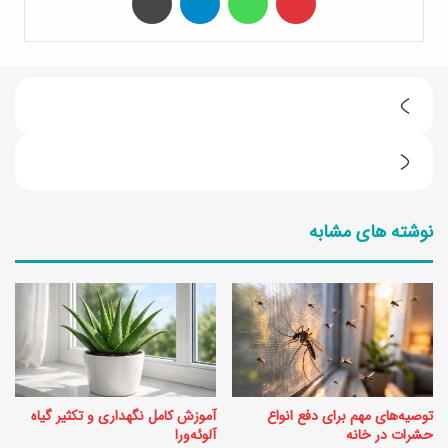
6
ت
5
ا
د
ا
نوشته های مشابه
ل
ز
ی
ب
ل
ه
ک
ت
ه
ر
ف
ی
توصیه‌های مهم برای دفع انواع
آموزش کامل نگهداری و تکثیر گیاه
ص
ن
حشرات در خانه
آلوئه‌ورا