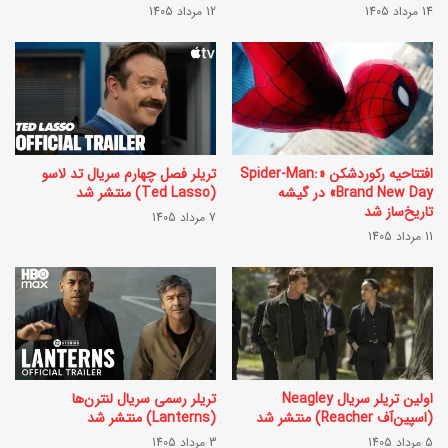
ل
14 مرداد 1405
12 مرداد 1405
س
د
ر
و
ی
م
ا
«
ل‌
ب
افتتاحیه رکوردشکن «Spider-Man:
تریلر فصل چهارم سریال تد لاسو
ه
Brand New Day» در گیشه
(Ted Lasso) منتشر شد
ا
ا
تاریخ‌ساز شد
7 مرداد 1405
ز
11 مرداد 1405
ی
ی
«
م
ل
ر
ی
ک
ل
ب
ا
اولین تریلر سریال Neagley
تریلر رسمی سریال لنترن‌ها
(اسپین‌آف Reacher) منتشر شد
(Lanterns) منتشر شد
»
ه
5 مرداد 1405
3 مرداد 1405