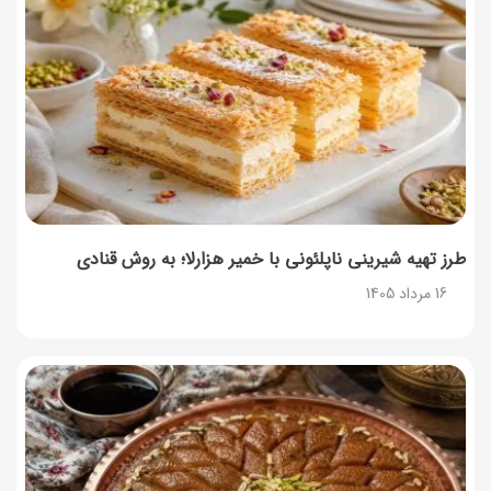
۳۵ لیست غذاهای جدید و متفاوت؛ برای ناهار و مهمانی
14 مرداد 1405
طرز تهیه پش ملبا (پیچ ملبا)؛ دسر کلاسیک هلو و بستنی
13 مرداد 1405
طرز تهیه شیرینی ناپلئونی با خمیر هزارلا؛ به روش قنادی
16 مرداد 1405