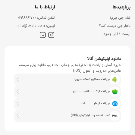
پربازدیدها
ارتباط با ما
شام چی بپزم؟
ﺗﻠﻔﻦ ﺗﻤﺎس: ۰۲۱۹۶۸۶۱۷۲۰
ناهار چی درست کنم؟
اﯾﻤﯿﻞ: info@okala.com
لیست غذای جدید
دانلود اپلیکیشن اُکالا
خرید آسان و راحت با تخفیف‌های جذابِ لحظه‌ای، دانلود برای سیستم
عامل‌های اندروید و آیفون (iOS)
دریافت مستقیم نسخه اندروید
دریافت از کــــــافه بــــــازار
دریافت از مایـــــــکت
نصب نسخه وب اپلیکیشن (IOS)