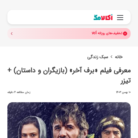
جستجو.
منو
تخفیف‌های روزانه اُکالا
خانه
سبک زندگی
معرفی فیلم «برف آخر» (بازیگران و داستان) +
تیزر
10 بهمن 1403
زمان مطالعه 4 دقیقه