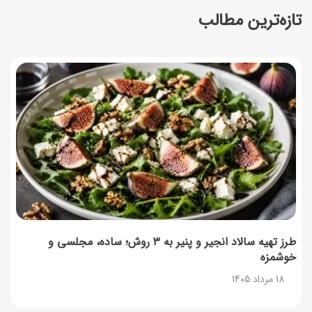
تازه‌ترین مطالب
طرز تهیه اوتمیل گیلاس؛ صبحانه سالم با طعم تابستانی
17 مرداد 1405
طرز تهیه محلبی انجیر؛ دسر خوشمزه با طعم انجیر تازه
17 مرداد 1405
طرز تهیه سوفله لیمو؛ دسر فرانسوی پف‌دار و خوش‌عطر
فرانسوی
17 مرداد 1405
چرا موجودی کالابرگ کم شده؟ (راهنمای پیگیری + رفع
مشکل)
17 مرداد 1405
طرز تهیه سالاد انجیر و پنیر به ۳ روش؛ ساده، مجلسی و
خوشمزه
ساخت فیلم سینمایی «Game of Thrones» رسماً تأیید شد
18 مرداد 1405
17 مرداد 1405