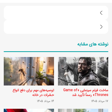
5
س
ر
ر
و
ی
نوشته های مشابه
ش
ا
ن
ل
گ
ج
ه
ن
د
ا
ا
ی
ساخت فیلم سینمایی «Game of
توصیه‌های مهم برای دفع انواع
ر
ی
Thrones» رسماً تأیید شد
حشرات در خانه
ی
17 مرداد 1405
14 مرداد 1405
ب
گ
ر