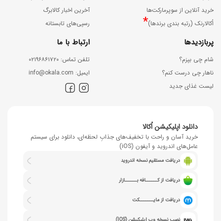
خرید آنلاین از سوپرمارکت‌ها
آخرین اخبار کالابرگ
*
اُکالارنک (رتبه بندی برندها)
رسپی‌های تابستانه
پربازدیدها
ارتباط با ما
شام چی بپزم؟
ﺗﻠﻔﻦ ﺗﻤﺎس: ۰۲۱۹۶۸۶۱۷۲۰
ناهار چی درست کنم؟
اﯾﻤﯿﻞ: info@okala.com
لیست غذای جدید
دانلود اپلیکیشن اُکالا
خرید آسان و راحت با تخفیف‌های جذابِ لحظه‌ای، دانلود برای سیستم
عامل‌های اندروید و آیفون (iOS)
دریافت مستقیم نسخه اندروید
دریافت از کــــــافه بــــــازار
دریافت از مایـــــــکت
نصب نسخه وب اپلیکیشن (IOS)