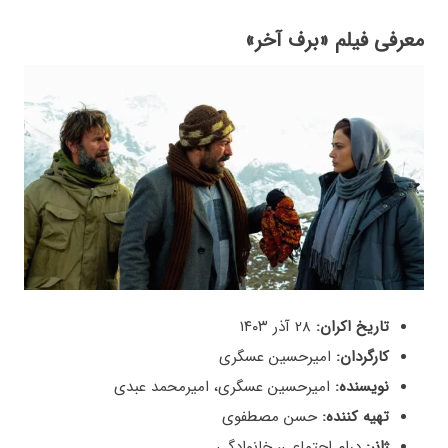
معرفی فیلم «برف آخر»
تاریخ اکران:
28 آذر ۱۴۰۳
کارگردان:
امیرحسین عسگری
نویسنده:
امیرحسین عسگری، امیرمحمد عبدی
تهیه کننده:
حسن مصطفوی
ژانر:
درام اجتماعی، خانوادگی