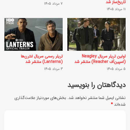
ت
تاریخ‌ساز شد
7 مرداد 1405
ب
11 مرداد 1405
ر
ر
د
ا
ر
ی
ب
ا
ا
ف
ر
اولین تریلر سریال Neagley
تریلر رسمی سریال لنترن‌ها
(اسپین‌آف Reacher) منتشر شد
(Lanterns) منتشر شد
ز
ه‌
5 مرداد 1405
3 مرداد 1405
ا
ه
ی
دیدگاهتان را بنویسید
و
ش
ش
نشانی ایمیل شما منتشر نخواهد شد.
بخش‌های موردنیاز علامت‌گذاری
ا
م
شده‌اند
*
ع
ص
د
ت
ن
ی
م