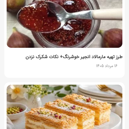
14 مرداد 1405
توصیه‌های مهم برای دفع انواع حشرات در خانه
14 مرداد 1405
طرز تهیه آلبالو شور خانگی؛ خوش‌رنگ و بدون کپک
14 مرداد 1405
طرز تهیه مارمالاد انجیر خوشرنگ+ نکات شکرک نزدن
16 مرداد 1405
طرز تهیه پنکیک با شیره انگور؛ صبحانه‌ای سالم و انرژی‌بخش
14 مرداد 1405
۳۵ لیست غذاهای جدید و متفاوت؛ برای ناهار و مهمانی
14 مرداد 1405
طرز تهیه پش ملبا (پیچ ملبا)؛ دسر کلاسیک هلو و بستنی
13 مرداد 1405