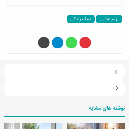
رژیم غذایی
سبک زندگی
‫پین‌ترست
واتس آپ
تلگرام
چاپ
2
9
ط
م
ر
د
نوشته های مشابه
ز
ل
ت
ج
ه
ذ