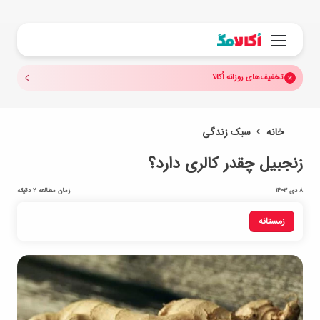
جستجو.
منو
تخفیف‌های روزانه اُکالا
خانه
سبک زندگی
زنجبیل چقدر کالری دارد؟
8 دی 1403
زمان مطالعه 2 دقیقه
زمستانه