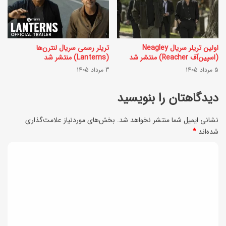
ع
م
ف
ن
ر
د
اولین تریلر سریال Neagley
تریلر رسمی سریال لنترن‌ها
(اسپین‌آف Reacher) منتشر شد
(Lanterns) منتشر شد
ا
ا
5 مرداد 1405
3 مرداد 1405
ن
ر
ی
دیدگاهتان را بنویسید
؛
+
ز
نشانی ایمیل شما منتشر نخواهد شد.
بخش‌های موردنیاز علامت‌گذاری
ن
ی
شده‌اند
*
ک
ب
د
ا
ا
ی
ت
و
د
و
ک
ف
گ
ا
و
ا
ر