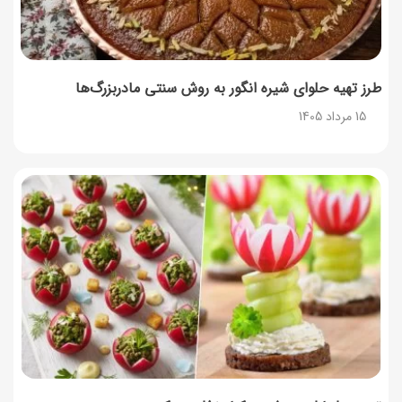
طرز تهیه پنکیک با شیره انگور؛ صبحانه‌ای سالم و انرژی‌بخش
14 مرداد 1405
طرز تهیه حلوای شیره انگور به روش سنتی مادربزرگ‌ها
15 مرداد 1405
۳۵ لیست غذاهای جدید و متفاوت؛ برای ناهار و مهمانی
14 مرداد 1405
طرز تهیه پش ملبا (پیچ ملبا)؛ دسر کلاسیک هلو و بستنی
13 مرداد 1405
طرز تهیه حلوای بحرینی؛ دسر سنتی خاورمیانه‌ای
13 مرداد 1405