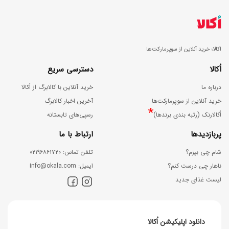
اکالا؛ خرید آنلاین از سوپرمارکت‌ها
اُکالا
دسترسی سریع
درباره ما
خرید آنلاین با کالابرگ از اُکالا
خرید آنلاین از سوپرمارکت‌ها
آخرین اخبار کالابرگ
*
اُکالارنک (رتبه بندی برندها)
رسپی‌های تابستانه
پربازدیدها
ارتباط با ما
شام چی بپزم؟
ﺗﻠﻔﻦ ﺗﻤﺎس: ۰۲۱۹۶۸۶۱۷۲۰
ناهار چی درست کنم؟
اﯾﻤﯿﻞ: info@okala.com
لیست غذای جدید
دانلود اپلیکیشن اُکالا