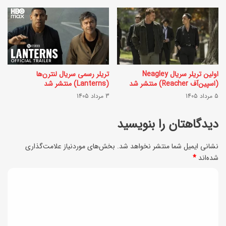
ا
م
م
ی
و
ن
س
ا
ی
و
اولین تریلر سریال Neagley
تریلر رسمی سریال لنترن‌ها
(اسپین‌آف Reacher) منتشر شد
(Lanterns) منتشر شد
ر
ب
5 مرداد 1405
3 مرداد 1405
ت
ا
ا
دیدگاهتان را بنویسید
ش
ز
(
نشانی ایمیل شما منتشر نخواهد شد.
بخش‌های موردنیاز علامت‌گذاری
ه
M
شده‌اند
*
؛
o
د
س
b
ی
ا
L
د
د
a