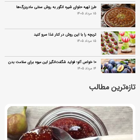
طرز تهیه حلوای شیره انگور به روش سنتی مادربزرگ‌ها
15 مرداد 1405
تربچه را با این روش در کنار غذا سرو کنید
15 مرداد 1405
۱۰ خواص آلو؛ فواید شگفت‌انگیز این میوه برای سلامت بدن
14 مرداد 1405
تازه‌ترین مطالب
فردا ۱۵ مرداد کالابرگ این افراد واریز می‌شود
14 مرداد 1405
زمان شارژ کالابرگ تغییر کرد؛ جزئیات برنامه جدید واریز اعتبار
در مرداد
14 مرداد 1405