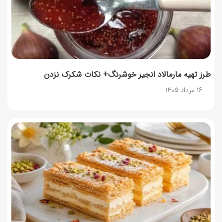
توصیه‌های مهم برای دفع انواع حشرات در خانه
14 مرداد 1405
طرز تهیه آلبالو شور خانگی؛ خوش‌رنگ و بدون کپک
14 مرداد 1405
طرز تهیه مارمالاد انجیر خوشرنگ+ نکات شکرک نزدن
16 مرداد 1405
طرز تهیه پنکیک با شیره انگور؛ صبحانه‌ای سالم و انرژی‌بخش
14 مرداد 1405
۳۵ لیست غذاهای جدید و متفاوت؛ برای ناهار و مهمانی
14 مرداد 1405
طرز تهیه پش ملبا (پیچ ملبا)؛ دسر کلاسیک هلو و بستنی
13 مرداد 1405