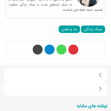
به دنبال ایده‌های جدید و سبک زندگی متفاوت
هستید، اینجا دقیقا جای شماست.
سبک زندگی
مد و فشن
‫پین‌ترست
واتس آپ
تلگرام
چاپ
م
ع
ط
ر
ر
ف
نوشته های مشابه
ز
ی