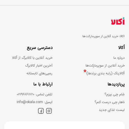
اکالا؛ خرید آنلاین از سوپرمارکت‌ها
اُکالا
دسترسی سریع
درباره ما
خرید آنلاین با کالابرگ از اُکالا
خرید آنلاین از سوپرمارکت‌ها
آخرین اخبار کالابرگ
*
اُکالارنک (رتبه بندی برندها)
رسپی‌های تابستانه
پربازدیدها
ارتباط با ما
شام چی بپزم؟
ﺗﻠﻔﻦ ﺗﻤﺎس: ۰۲۱۹۶۸۶۱۷۲۰
ناهار چی درست کنم؟
اﯾﻤﯿﻞ: info@okala.com
لیست غذای جدید