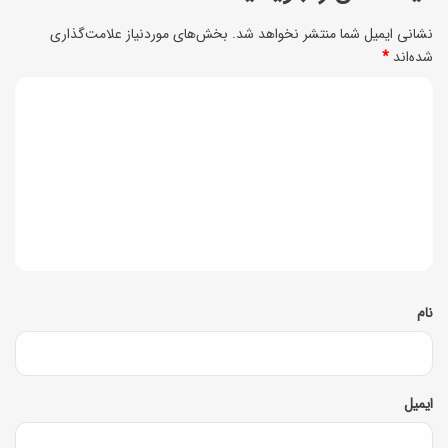
ی
ه
نشانی ایمیل شما منتشر نخواهد شد.
بخش‌های موردنیاز علامت‌گذاری
ش
شده‌اند
*
پ
ا
ر
د
ب
و
ی
ر
ی
و
د
ن
گ
ا
ا
ع
ه
ت
*
نام
ص
ا
م
ایمیل
ی
+