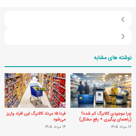
ت
ر
م
ف
ع
ن
نوشته های مشابه
ر
د
ف
ه
ی
ا
ف
ی
ی
س
ل
ا
چرا موجودی کالابرگ کم شده؟
فردا ۱۵ مرداد کالابرگ این افراد واریز
م
د
(راهنمای پیگیری + رفع مشکل)
می‌شود
«
17 مرداد 1405
14 مرداد 1405
ه
پ