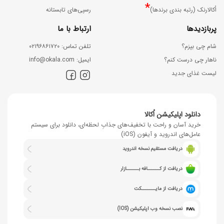
*
اُکالارنک (رتبه بندی برندها)
رسپی‌های تابستانه
پربازدیدها
ارتباط با ما
شام چی بپزم؟
ﺗﻠﻔﻦ ﺗﻤﺎس: ۰۲۱۹۶۸۶۱۷۲۰
ناهار چی درست کنم؟
اﯾﻤﯿﻞ: info@okala.com
لیست غذای جدید
دانلود اپلیکیشن اُکالا
خرید آسان و راحت با تخفیف‌های جذابِ لحظه‌ای، دانلود برای سیستم
عامل‌های اندروید و آیفون (iOS)
دریافت مستقیم نسخه اندروید
دریافت از کــــــافه بــــــازار
دریافت از مایـــــــکت
نصب نسخه وب اپلیکیشن (IOS)