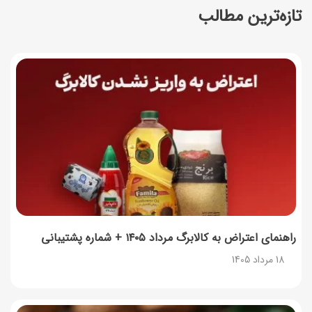
تازه‌ترین مطالب
طرز تهیه سوفله لیمو؛ دسر خوشمزه فرانسوی
17 مرداد 1405
چرا موجودی کالابرگ کم شده؟ (راهنمای پیگیری + رفع
مشکل)
17 مرداد 1405
ساخت فیلم سینمایی «Game of Thrones» رسماً تأیید شد
17 مرداد 1405
آموزش گام به گام برنامه شمیم کالابرگ
17 مرداد 1405
راهنمای اعتراض به کالابرگ مرداد ۱۴۰۵ + شماره پشتیبانی
18 مرداد 1405
لیست شهرهای فعال اُکالا
17 مرداد 1405