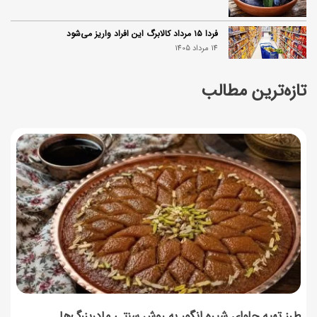
فردا ۱۵ مرداد کالابرگ این افراد واریز می‌شود
14 مرداد 1405
تازه‌ترین مطالب
زمان شارژ کالابرگ تغییر کرد؛ جزئیات برنامه جدید واریز اعتبار
در مرداد
14 مرداد 1405
توصیه‌های مهم برای دفع انواع حشرات در خانه
14 مرداد 1405
طرز تهیه آلبالو شور خانگی؛ خوش‌رنگ و بدون کپک
14 مرداد 1405
طرز تهیه پنکیک با شیره انگور؛ صبحانه‌ای سالم و انرژی‌بخش
14 مرداد 1405
طرز تهیه حلوای شیره انگور به روش سنتی مادربزرگ‌ها