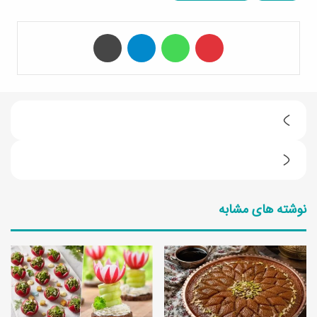
‫پین‌ترست
واتس آپ
تلگرام
چاپ
ط
ر
م
ز
ع
ت
نوشته های مشابه
ر
ه
ف
ی
ی
ه
ف
ز
ی
ی