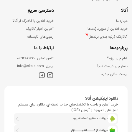
اُکالا
دسترسی سریع
درباره ما
خرید آنلاین با کالابرگ از اُکالا
خرید آنلاین از سوپرمارکت‌ها
آخرین اخبار کالابرگ
*
اُکالارنک (رتبه بندی برندها)
رسپی‌های تابستانه
پربازدیدها
ارتباط با ما
شام چی بپزم؟
ﺗﻠﻔﻦ ﺗﻤﺎس: ۰۲۱۹۶۸۶۱۷۲۰
ناهار چی درست کنم؟
اﯾﻤﯿﻞ: info@okala.com
لیست غذای جدید
دانلود اپلیکیشن اُکالا
خرید آسان و راحت با تخفیف‌های جذابِ لحظه‌ای، دانلود برای سیستم
عامل‌های اندروید و آیفون (iOS)
دریافت مستقیم نسخه اندروید
دریافت از کــــــافه بــــــازار