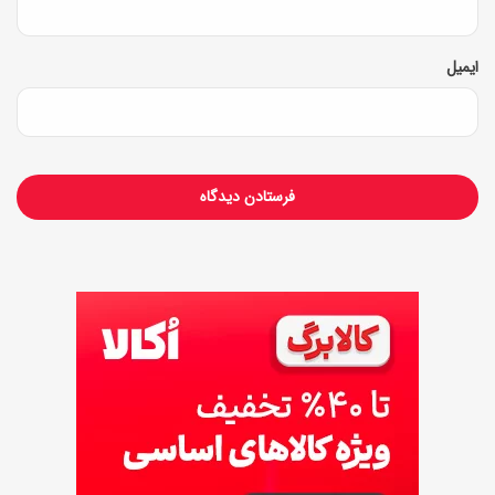
و
ب
ایمیل
ا
ز
ی
گ
ر
ا
ن