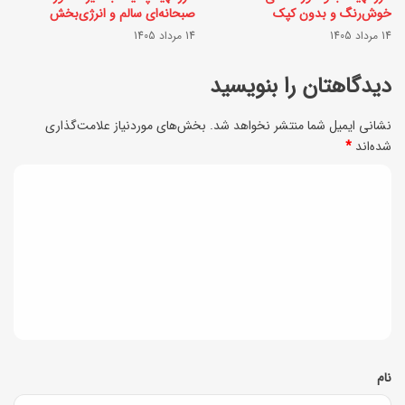
ا
ر
خوش‌رنگ و بدون کپک
صبحانه‌ای سالم و انرژی‌بخش
ر
14 مرداد 1405
14 مرداد 1405
و
ا
ش
دیدگاهتان را بنویسید
ن
م
+
نشانی ایمیل شما منتشر نخواهد شد.
بخش‌های موردنیاز علامت‌گذاری
ت
شده‌اند
*
ز
ف
م
د
ا
ا
ی
و
ن
ت
د
ا
گ
ک
ا
ر
ه
ا
*
نام
ن