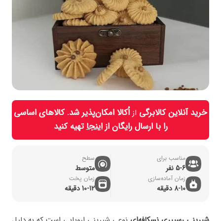
خرید آنلاین کالابرگی
اُکالا امکان‌پذیر شد. کالاهای اساسی
از
را با ارسال رایگان از
اینجا
تهیه کنید
مناسب برای
سطح
5-6 نفر
متوسط
زمان آماده‌سازی
زمان پخت
8-10 دقیقه
10-12 دقیقه
شیرینی رسپیری نسکافه‌‌ای
نوعی شیرینی اروپایی است که به دلیل