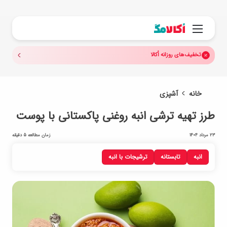
جستجو.
منو
تخفیف‌های روزانه اُکالا
خانه
آشپزی
طرز تهیه ترشی انبه روغنی پاکستانی با پوست
23 مرداد 1404
زمان مطالعه 5 دقیقه
انبه
تابستانه
ترشیجات با انبه