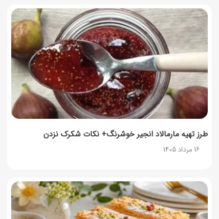
فردا ۱۵ مرداد کالابرگ این افراد واریز می‌شود
14 مرداد 1405
زمان شارژ کالابرگ تغییر کرد؛ جزئیات برنامه جدید واریز اعتبار
در مرداد
14 مرداد 1405
توصیه‌های مهم برای دفع انواع حشرات در خانه
14 مرداد 1405
طرز تهیه مارمالاد انجیر خوشرنگ+ نکات شکرک نزدن
16 مرداد 1405
طرز تهیه آلبالو شور خانگی؛ خوش‌رنگ و بدون کپک
14 مرداد 1405
طرز تهیه پنکیک با شیره انگور؛ صبحانه‌ای سالم و انرژی‌بخش
14 مرداد 1405