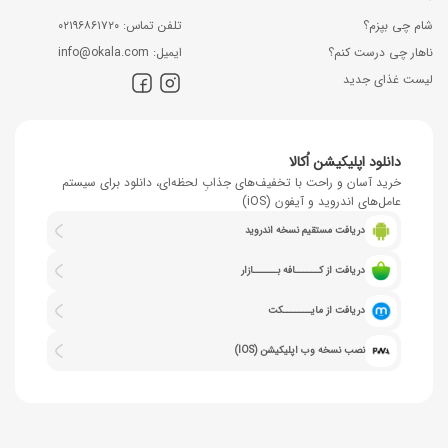
شام چی بپزم؟
ﺗﻠﻔﻦ ﺗﻤﺎس: ۰۲۱۹۶۸۶۱۷۲۰
ناهار چی درست کنم؟
اﯾﻤﯿﻞ: info@okala.com
لیست غذای جدید
دانلود اپلیکیشن اُکالا
خرید آسان و راحت با تخفیف‌های جذابِ لحظه‌ای، دانلود برای سیستم
عامل‌های اندروید و آیفون (iOS)
دریافت مستقیم نسخه اندروید
دریافت از کــــــافه بــــــازار
دریافت از مایـــــــکت
نصب نسخه وب اپلیکیشن (IOS)