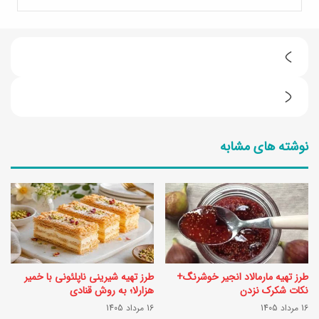
ط
ر
ک
ز
ا
ت
نوشته های مشابه
ش
ه
ت
ی
ه
ه
و
ک
ی
و
ج
ف
طرز تهیه مارمالاد انجیر خوشرنگ+
طرز تهیه شیرینی ناپلئونی با خمیر
ب
ت
نکات شکرک نزدن
هزارلا؛ به روش قنادی
ا
16 مرداد 1405
16 مرداد 1405
ه