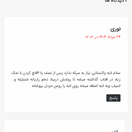
‫۲ دیدگاه ها
گ
ت
ل
ر
د
ش
گ
نوری
ا
د
ف
24 مرداد 1404 در 02:06
ن
ت
ن
:
+
ر
و
سلام انبه پاکستانی نیاز به سرکه ندارد پس از نصف یا ۴قاچ کردن با نمک
ش
زیاد در افتاب گذاشته میشه تا روغنش دربیاد تخم رازیانه شنبلیله و…
اسیاب وبه انبه اضافه میشه روی انبه را روغن خردل بپوشانه
ن
گ
پاسخ
ه
د
ا
گ