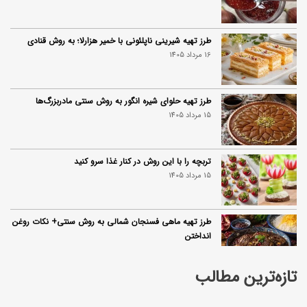
طرز تهیه شیرینی ناپلئونی با خمیر هزارلا؛ به روش قنادی
16 مرداد 1405
طرز تهیه حلوای شیره انگور به روش سنتی مادربزرگ‌ها
15 مرداد 1405
تربچه را با این روش در کنار غذا سرو کنید
15 مرداد 1405
طرز تهیه ماهی فسنجان شمالی به روش سنتی+ نکات روغن
انداختن
14 مرداد 1405
تازه‌ترین مطالب
۱۰ خواص آلو؛ فواید شگفت‌انگیز این میوه برای سلامت بدن
14 مرداد 1405