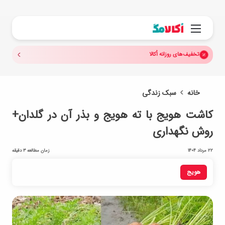
جستجو.
منو
تخفیف‌های روزانه اُکالا
خانه
سبک زندگی
کاشت هویج با ته هویج و بذر آن در گلدان+
روش نگهداری
22 مرداد 1404
زمان مطالعه 3 دقیقه
هویج