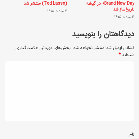
ت
س
Brand New Day» در گیشه
(Ted Lasso) منتشر شد
تاریخ‌ساز شد
ه
7 مرداد 1405
ت
11 مرداد 1405
ا
ا
ن
دیدگاهتان را بنویسید
ن
ب
ی
نشانی ایمیل شما منتشر نخواهد شد.
بخش‌های موردنیاز علامت‌گذاری
ه
ب
شده‌اند
*
ا
د
پ
ی
و
د
س
گ
ت
ا
ه
*
نام