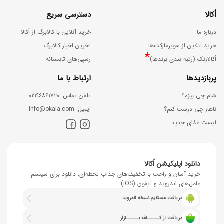
اُکالا
دسترسی سریع
درباره ما
خرید آنلاین با کالابرگ از اُکالا
خرید آنلاین از سوپرمارکت‌ها
آخرین اخبار کالابرگ
*
اُکالارنک (رتبه بندی برندها)
رسپی‌های تابستانه
پربازدیدها
ارتباط با ما
شام چی بپزم؟
ﺗﻠﻔﻦ ﺗﻤﺎس: ۰۲۱۹۶۸۶۱۷۲۰
ناهار چی درست کنم؟
اﯾﻤﯿﻞ: info@okala.com
لیست غذای جدید
دانلود اپلیکیشن اُکالا
خرید آسان و راحت با تخفیف‌های جذابِ لحظه‌ای، دانلود برای سیستم
عامل‌های اندروید و آیفون (iOS)
دریافت مستقیم نسخه اندروید
دریافت از کــــــافه بــــــازار