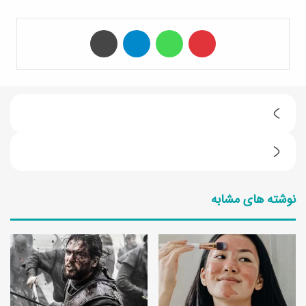
‫پین‌ترست
واتس آپ
تلگرام
چاپ
ط
ر
5
ز
خ
ت
نوشته های مشابه
ا
ه
ص
ی
ی
ه
ت
ت
ش
ر