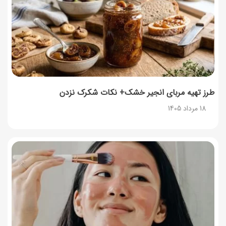
طرز تهیه مربای انجیر خشک+ نکات شکرک نزدن
18 مرداد 1405