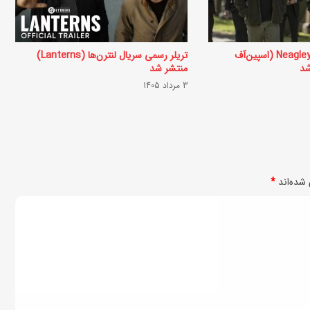
ک
ر
ه‌
اولین تریلر سریال Neagley (اسپین‌آف
تریلر رسمی سریال لنترن‌ها (Lanterns)
منتشر شد
ا
3 مرداد 1405
ی
د
ر
ح
شده‌اند
*
ا
ل
پ
خ
ش
د