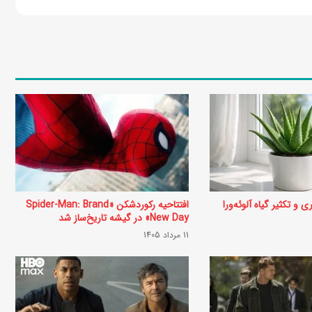
ع
ر
ف
ی
6
س
ر
ی
ا
و تکثیر گیاه آلوئه‌ورا
افتتاحیه رکوردشکن «Spider-Man: Brand
ل
New Day» در گیشه تاریخ‌ساز شد
ب
11 مرداد 1405
ر
ت
ر