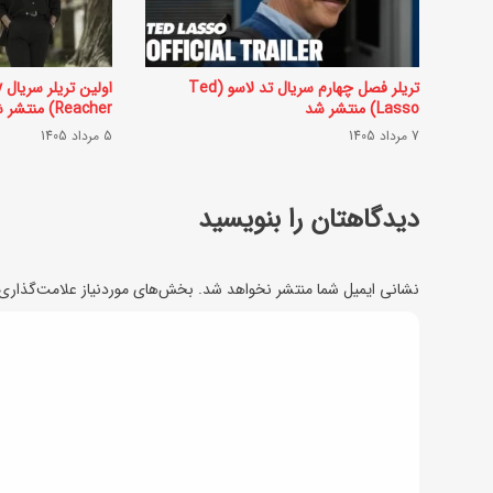
ر
ک
ا
تریلر فصل چهارم سریال تد لاسو (Ted
Lasso) منتشر شد
Reacher) منتشر شد
ل
7 مرداد 1405
5 مرداد 1405
ر
ی
دیدگاهتان را بنویسید
د
ا
نشانی ایمیل شما منتشر نخواهد شد.
بخش‌های موردنیاز علامت‌گذاری 
ر
د
د
؟
ی
د
گ
ا