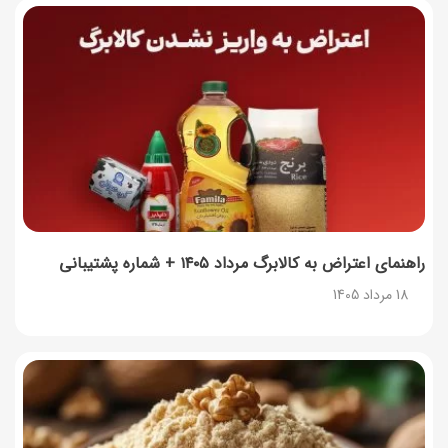
چرا موجودی کالابرگ کم شده؟ (راهنمای پیگیری + رفع
مشکل)
17 مرداد 1405
ساخت فیلم سینمایی «Game of Thrones» رسماً تأیید شد
17 مرداد 1405
آموزش گام به گام برنامه شمیم کالابرگ
17 مرداد 1405
راهنمای اعتراض به کالابرگ مرداد ۱۴۰۵ + شماره پشتیبانی
18 مرداد 1405
لیست شهرهای فعال اُکالا
17 مرداد 1405
روش‌های استعلام کالابرگ (فعال بودن و موجودی)
17 مرداد 1405