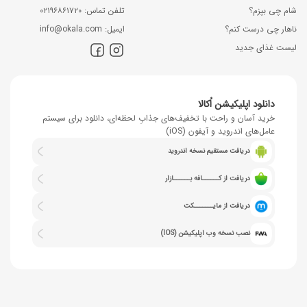
شام چی بپزم؟
ﺗﻠﻔﻦ ﺗﻤﺎس: ۰۲۱۹۶۸۶۱۷۲۰
ناهار چی درست کنم؟
اﯾﻤﯿﻞ: info@okala.com
لیست غذای جدید
دانلود اپلیکیشن اُکالا
خرید آسان و راحت با تخفیف‌های جذابِ لحظه‌ای، دانلود برای سیستم
عامل‌های اندروید و آیفون (iOS)
دریافت مستقیم نسخه اندروید
دریافت از کــــــافه بــــــازار
دریافت از مایـــــــکت
نصب نسخه وب اپلیکیشن (IOS)