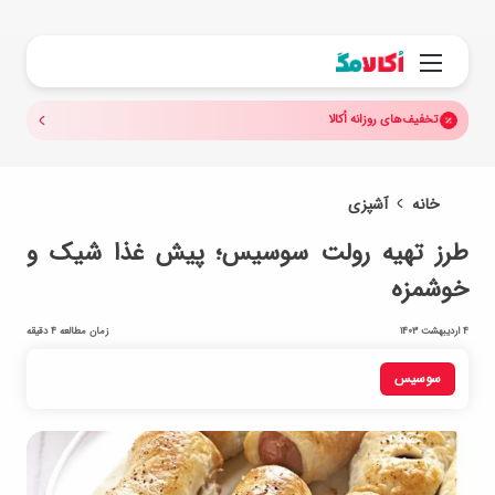
جستجو.
منو
تخفیف‌های روزانه اُکالا
خانه
آشپزی
طرز تهیه رولت سوسیس؛ پیش غذا شیک و
خوشمزه
4 اردیبهشت 1403
زمان مطالعه 4 دقیقه
سوسیس