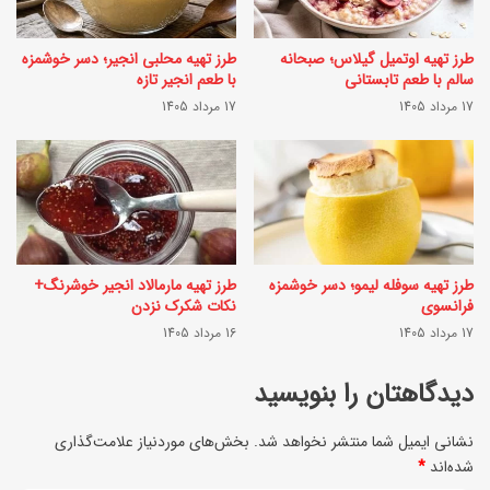
ق
م
ا
طرز تهیه اوتمیل گیلاس؛ صبحانه
طرز تهیه محلبی انجیر؛ دسر خوشمزه
؟
سالم با طعم تابستانی
با طعم انجیر تازه
ن
(
17 مرداد 1405
17 مرداد 1405
ه
س
؛
ه
ب
ش
ر
ن
ا
ب
طرز تهیه سوفله لیمو؛ دسر خوشمزه
طرز تهیه مارمالاد انجیر خوشرنگ+
ی
ه
فرانسوی
نکات شکرک نزدن
ا
17 مرداد 1405
16 مرداد 1405
4
ف
ا
دیدگاهتان را بنویسید
ر
ر
ا
نشانی ایمیل شما منتشر نخواهد شد.
بخش‌های موردنیاز علامت‌گذاری
د
شده‌اند
*
د
ی