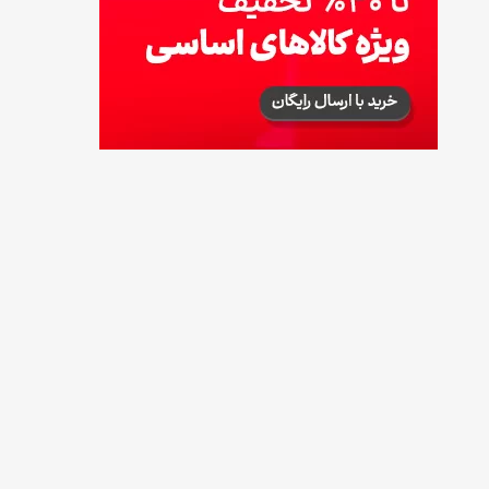
خوش‌عطر فرانسوی
17 مرداد 1405
چرا موجودی کالابرگ کم شده؟ (راهنمای پیگیری
+ رفع مشکل)
17 مرداد 1405
ساخت فیلم سینمایی «Game of Thrones»
رسماً تأیید شد
17 مرداد 1405
آموزش گام به گام برنامه شمیم کالابرگ
17 مرداد 1405
لیست شهرهای فعال اُکالا
17 مرداد 1405
روش‌های استعلام کالابرگ (فعال بودن و