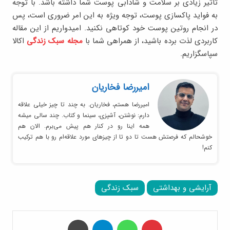
تاثیر زیادی بر سلامت و شادابی پوست شما داشته باشد. با توجه
به فواید پاکسازی پوست، توجه ویژه به این امر ضروری است، پس
در انجام روتین پوست خود کوتاهی نکنید. امیدواریم از این مقاله
کاربردی لذت برده باشید، از همراهی شما با
مجله سبک زندگی
اکالا
سپاسگزاریم.
امیر‌رضا فخاریان
امیررضا هستم، فخاریان. به چند تا چیز خیلی علاقه
دارم: نوشتن، آشپزی، سینما و کتاب. چند سالی میشه
همه اینا رو در کنار هم پیش می‌برم. الان هم
خوشحالم که فرصتش هست تا دو تا از چیزهای مورد علاقه‌ام رو با هم ترکیب
کنم!
آرایشی و بهداشتی
سبک زندگی
‫پین‌ترست
واتس آپ
تلگرام
چاپ