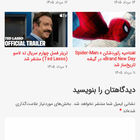
ا
14 مرداد 1405
12 مرداد 1405
چ
س
ی
ت
س
ف
ت
ا
؟
د
افتتاحیه رکوردشکن «Spider-Man:
تریلر فصل چهارم سریال تد لاسو
و
Brand New Day» در گیشه
(Ted Lasso) منتشر شد
ه
چ
تاریخ‌ساز شد
7 مرداد 1405
ا
11 مرداد 1405
ط
ز
و
دیدگاهتان را بنویسید
ت
ر
و
ب
نشانی ایمیل شما منتشر نخواهد شد.
بخش‌های موردنیاز علامت‌گذاری
ن
شده‌اند
*
ا
ر
د
ع
و
ث
ی