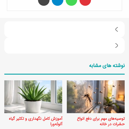
پ
ا
ب
ک
ه
س
نوشته های مشابه
ت
ا
ر
ز
ی
ی
ن
ص
ر
و
و
ر
توصیه‌های مهم برای دفع انواع
آموزش کامل نگهداری و تکثیر گیاه
ش
ت
حشرات در خانه
آلوئه‌ورا