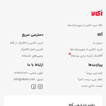
ع
د
ت
؟
و
ن
اکالا؛ خرید آنلاین از سوپرمارکت‌ها
ر
اُکالا
دسترسی سریع
ب
درباره ما
خرید آنلاین با کالابرگ از اُکالا
ا
خرید آنلاین از سوپرمارکت‌ها
آخرین اخبار کالابرگ
*
ی
اُکالارنک (رتبه بندی برندها)
رسپی‌های تابستانه
د
پربازدیدها
ارتباط با ما
ب
شام چی بپزم؟
ﺗﻠﻔﻦ ﺗﻤﺎس: ۰۲۱۹۶۸۶۱۷۲۰
د
ناهار چی درست کنم؟
اﯾﻤﯿﻞ: info@okala.com
ا
لیست غذای جدید
ن
ی
دانلود اپلیکیشن اُکالا