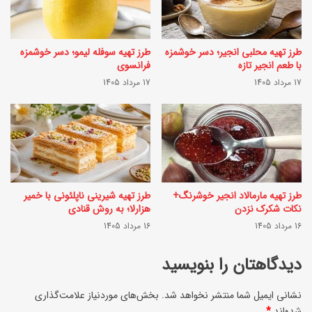
ر
ح
ی
م
ا
طرز تهیه محلبی انجیر؛ دسر خوشمزه
طرز تهیه سوفله لیمو؛ دسر خوشمزه
د
با طعم انجیر تازه
فرانسوی
ل‌
ی
17 مرداد 1405
17 مرداد 1405
ه
؛
ا
ب
ی
ا
و
آ
ر
ر
طرز تهیه مارمالاد انجیر خوشرنگ+
طرز تهیه شیرینی ناپلئونی با خمیر
ز
د
نکات شکرک نزدن
هزارلا؛ به روش قنادی
ش
16 مرداد 1405
16 مرداد 1405
گ
ی
ن
دیدگاهتان را بنویسید
؛
د
س
نشانی ایمیل شما منتشر نخواهد شد.
بخش‌های موردنیاز علامت‌گذاری
م
شده‌اند
*