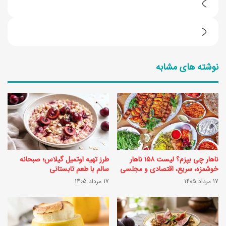
ط
ر
6
ز
ت
ت
نوشته های مشابه
ا
ه
ا
ی
ز
ه
ب
ف
ه
ر
ت
ن
ناهار چی بپزم؟ لیست ۱۵۸ ناهار
طرز تهیه اوتمیل گیلاس؛ صبحانه
ر
ی
خوشمزه، سریع، اقتصادی و مجلسی
سالم با طعم تابستانی
ی
17 مرداد 1405
17 مرداد 1405
گ
ن
ل
س
م