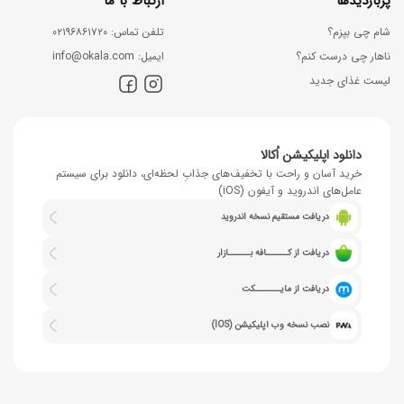
پربازدیدها
ارتباط با ما
شام چی بپزم؟
ﺗﻠﻔﻦ ﺗﻤﺎس: ۰۲۱۹۶۸۶۱۷۲۰
ناهار چی درست کنم؟
اﯾﻤﯿﻞ: info@okala.com
لیست غذای جدید
دانلود اپلیکیشن اُکالا
خرید آسان و راحت با تخفیف‌های جذابِ لحظه‌ای، دانلود برای سیستم
عامل‌های اندروید و آیفون (iOS)
دریافت مستقیم نسخه اندروید
دریافت از کــــــافه بــــــازار
دریافت از مایـــــــکت
نصب نسخه وب اپلیکیشن (IOS)