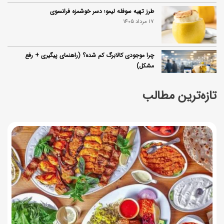
طرز تهیه سوفله لیمو؛ دسر خوشمزه فرانسوی
17 مرداد 1405
چرا موجودی کالابرگ کم شده؟ (راهنمای پیگیری + رفع
مشکل)
17 مرداد 1405
تازه‌ترین مطالب
ساخت فیلم سینمایی «Game of Thrones» رسماً تأیید شد
17 مرداد 1405
آموزش گام به گام برنامه شمیم کالابرگ
17 مرداد 1405
لیست شهرهای فعال اُکالا
17 مرداد 1405