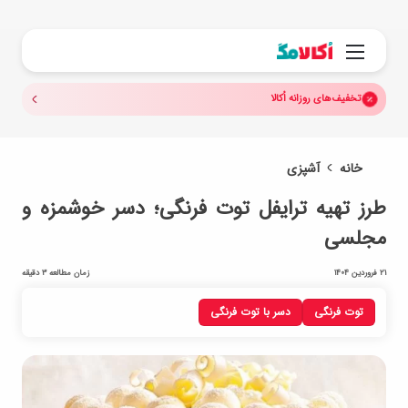
جستجو.
منو
تخفیف‌های روزانه اُکالا
خانه
آشپزی
طرز تهیه ترایفل توت‌ فرنگی؛ دسر خوشمزه و
مجلسی
21 فروردین 1404
زمان مطالعه 3 دقیقه
توت فرنگی
دسر با توت فرنگی