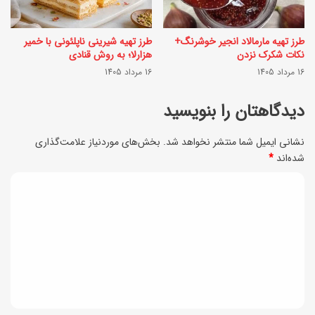
م
ر
ز
گ
طرز تهیه مارمالاد انجیر خوشرنگ+
طرز تهیه شیرینی ناپلئونی با خمیر
ه
ل
نکات شکرک نزدن
هزارلا؛ به روش قنادی
گ
16 مرداد 1405
16 مرداد 1405
د
م
ا
دیدگاهتان را بنویسید
ش
ن
د
نشانی ایمیل شما منتشر نخواهد شد.
بخش‌های موردنیاز علامت‌گذاری
+
شده‌اند
*
ه
ر
ا
د
و
ی
ی
ش
ر
ن
د
ا
گ
گ
ن
ه
ا
ی
د
ه