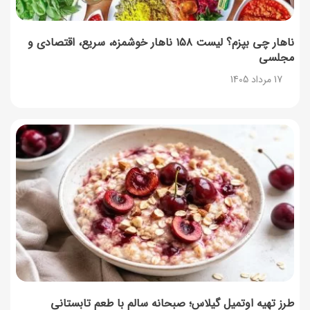
روش‌های استعلام کالابرگ (فعال بودن و موجودی)
17 مرداد 1405
ناهار چی بپزم؟ لیست ۱۵۸ ناهار خوشمزه، سریع، اقتصادی و
مجلسی
راهنمای اعتراض به کالابرگ مرداد ۱۴۰۵ + شماره پشتیبانی
17 مرداد 1405
17 مرداد 1405
نحوه دریافت رمز خرید کالابرگ برای خرید آنلاین (رمز
یکبارمصرف کالابرگ)
17 مرداد 1405
طرز تهیه مارمالاد انجیر خوشرنگ+ نکات شکرک نزدن
16 مرداد 1405
طرز تهیه اوتمیل گیلاس؛ صبحانه سالم با طعم تابستانی