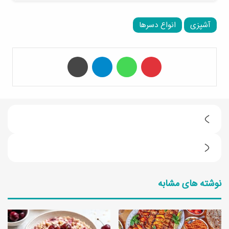
آشپزی
انواع دسرها
‫پین‌ترست
واتس آپ
تلگرام
چاپ
آ
م
ط
و
ر
ز
نوشته های مشابه
ز
ش
ت
ک
ه
ا