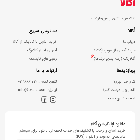
اکالا؛ خرید آنلاین از سوپرمارکت‌ها
اُکالا
دسترسی سریع
درباره ما
خرید آنلاین با کالابرگ از اُکالا
خرید آنلاین از سوپرمارکت‌ها
آخرین اخبار کالابرگ
*
اُکالارنک (رتبه بندی برندها)
رسپی‌های تابستانه
پربازدیدها
ارتباط با ما
شام چی بپزم؟
ﺗﻠﻔﻦ ﺗﻤﺎس: ۰۲۱۹۶۸۶۱۷۲۰
ناهار چی درست کنم؟
اﯾﻤﯿﻞ: info@okala.com
لیست غذای جدید
دانلود اپلیکیشن اُکالا
خرید آسان و راحت با تخفیف‌های جذابِ لحظه‌ای، دانلود برای سیستم
عامل‌های اندروید و آیفون (iOS)