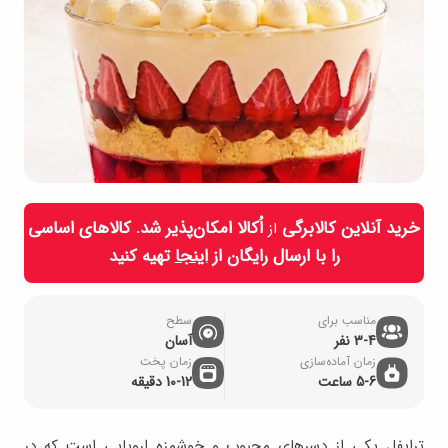
خرید آنلاین کالابرگی
اُکالا امکان‌پذیر شد. کالاهای اساسی
از
را با ارسال رایگان از
اینجا
تهیه کنید
مناسب برای
سطح
3-4 نفر
آسان
زمان آماده‌سازی
زمان پخت
5-6 ساعت
10-12 دقیقه
ترایفل یکی از دسرهای محبوب و خوشمزه اروپایی است که در