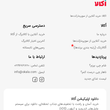
اکالا؛ خرید آنلاین از سوپرمارکت‌ها
اُکالا
دسترسی سریع
درباره ما
خرید آنلاین با کالابرگ از اُکالا
خرید آنلاین از سوپرمارکت‌ها
آخرین اخبار کالابرگ
*
اُکالارنک (رتبه بندی برندها)
رسپی‌های تابستانه
پربازدیدها
ارتباط با ما
شام چی بپزم؟
ﺗﻠﻔﻦ ﺗﻤﺎس: ۰۲۱۹۶۸۶۱۷۲۰
ناهار چی درست کنم؟
اﯾﻤﯿﻞ: info@okala.com
لیست غذای جدید
دانلود اپلیکیشن اُکالا
خرید آسان و راحت با تخفیف‌های جذابِ لحظه‌ای، دانلود برای سیستم
عامل‌های اندروید و آیفون (iOS)