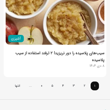
آشپزی
سیب‌های پلاسیده را دور نریزید! ۲ ترفند استفاده از سیب
پلاسیده
8 دی 1404
1
2
3
4
5
»
...
انتها