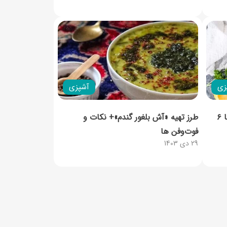
زی
آشپزی
طرز تهیه سالاد تبوله لبنانی خوشمزه با ۶
طرز تهیه «آش بلغور گندم»+ نکات و
فوت‌وفن ها
29 دی 1403