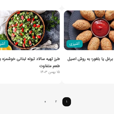
آشپزی
آشپ
 برغل یا بلغور؛ به روش اصیل
طعم متفاوت
15 بهمن 1403
»
2
1