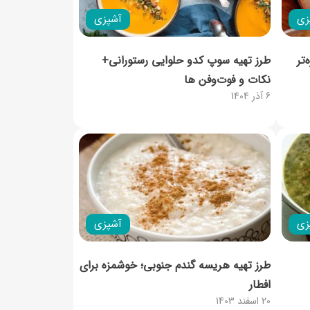
زی
آشپزی
تر
طرز تهیه سوپ کدو حلوایی رستورانی+
نکات و فوت‌و‌فن ها
6 آذر 1404
زی
آشپزی
طرز تهیه هریسه گندم جنوبی؛ خوشمزه برای
افطار
20 اسفند 1403