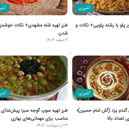
آشپزی
آشپ
ر پلو با رشته پلویی+ نکات و
طرز تهیه شله مشهدی+ نکات خوشمزه‌
شدن
9 اسفند 1404
آشپزی
آشپ
گندم یزد (آش امام حسین)؛
طرز تهیه سوپ گوجه‌ سبز؛ پیش‌غذای
 تعداد بالا
مناسب برای مهمانی‌های بهاری
23 اردیبهشت 1404