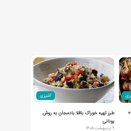
زی
آشپزی
+
طرز تهیه خوراک باقلا بادمجان به روش
یونانی
9 اردیبهشت 1405