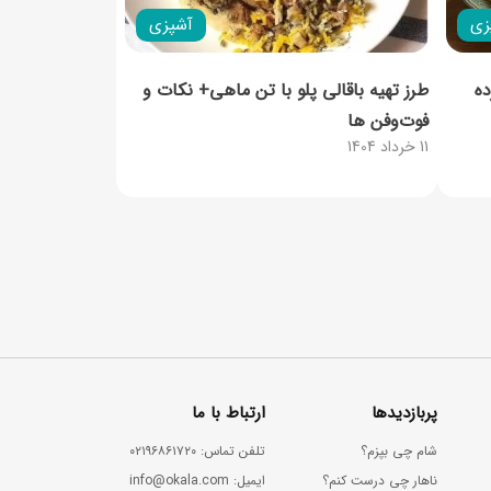
زی
آشپزی
ده
طرز تهیه باقالی پلو با تن ماهی+ نکات و
فوت‌وفن ها
11 خرداد 1404
پربازدیدها
ارتباط با ما
شام چی بپزم؟
ﺗﻠﻔﻦ ﺗﻤﺎس: ۰۲۱۹۶۸۶۱۷۲۰
ناهار چی درست کنم؟
اﯾﻤﯿﻞ: info@okala.com