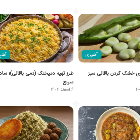
آشپزی
آشپ
ای خشک کردن باقالی سبز
طرز تهیه دمپختک (دمی باقالی)؛ ساد
سریع
6 اسفند 1404