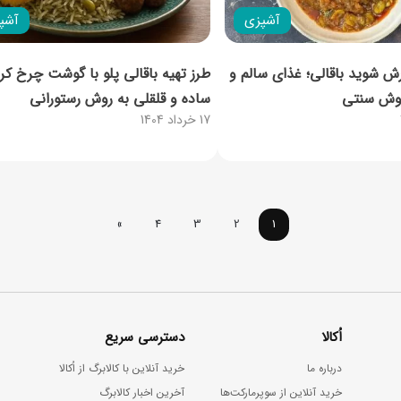
آشپزی
آشپ
ش شوید باقالی؛ غذای سالم و
طرز تهیه باقالی پلو با گوشت چرخ کر
روش سنتی
ساده و قلقلی به روش رستورانی
17 خرداد 1404
»
4
3
2
1
اُکالا
دسترسی سریع
درباره ما
خرید آنلاین با کالابرگ از اُکالا
خرید آنلاین از سوپرمارکت‌ها
آخرین اخبار کالابرگ