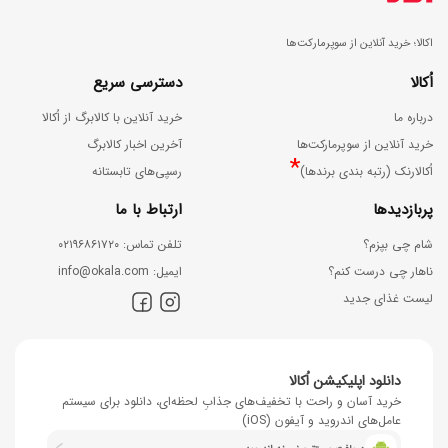
اکالا؛ خرید آنلاین از سوپرمارکت‌ها
اُکالا
دسترسی سریع
درباره ما
خرید آنلاین با کالابرگ از اُکالا
خرید آنلاین از سوپرمارکت‌ها
آخرین اخبار کالابرگ
*
اُکالارنک (رتبه بندی برندها)
رسپی‌های تابستانه
پربازدیدها
ارتباط با ما
شام چی بپزم؟
ﺗﻠﻔﻦ ﺗﻤﺎس: ۰۲۱۹۶۸۶۱۷۲۰
ناهار چی درست کنم؟
اﯾﻤﯿﻞ: info@okala.com
لیست غذای جدید
دانلود اپلیکیشن اُکالا
خرید آسان و راحت با تخفیف‌های جذابِ لحظه‌ای، دانلود برای سیستم
عامل‌های اندروید و آیفون (iOS)