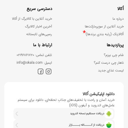
اُکالا
دسترسی سریع
درباره ما
خرید آنلاین با کالابرگ از اُکالا
خرید آنلاین از سوپرمارکت‌ها
آخرین اخبار کالابرگ
*
اُکالارنک (رتبه بندی برندها)
رسپی‌های تابستانه
پربازدیدها
ارتباط با ما
شام چی بپزم؟
ﺗﻠﻔﻦ ﺗﻤﺎس: ۰۲۱۹۶۸۶۱۷۲۰
ناهار چی درست کنم؟
اﯾﻤﯿﻞ: info@okala.com
لیست غذای جدید
دانلود اپلیکیشن اُکالا
خرید آسان و راحت با تخفیف‌های جذابِ لحظه‌ای، دانلود برای سیستم
عامل‌های اندروید و آیفون (iOS)
دریافت مستقیم نسخه اندروید
دریافت از کــــــافه بــــــازار