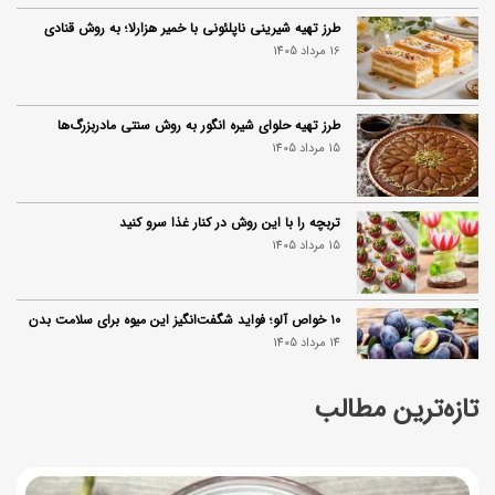
طرز تهیه شیرینی ناپلئونی با خمیر هزارلا؛ به روش قنادی
16 مرداد 1405
طرز تهیه حلوای شیره انگور به روش سنتی مادربزرگ‌ها
15 مرداد 1405
تربچه را با این روش در کنار غذا سرو کنید
15 مرداد 1405
۱۰ خواص آلو؛ فواید شگفت‌انگیز این میوه برای سلامت بدن
14 مرداد 1405
تازه‌ترین مطالب
فردا ۱۵ مرداد کالابرگ این افراد واریز می‌شود
14 مرداد 1405