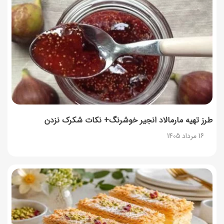
زمان شارژ کالابرگ تغییر کرد؛ جزئیات برنامه جدید واریز اعتبار
در مرداد
14 مرداد 1405
توصیه‌های مهم برای دفع انواع حشرات در خانه
14 مرداد 1405
طرز تهیه آلبالو شور خانگی؛ خوش‌رنگ و بدون کپک
14 مرداد 1405
طرز تهیه مارمالاد انجیر خوشرنگ+ نکات شکرک نزدن
16 مرداد 1405
طرز تهیه پنکیک با شیره انگور؛ صبحانه‌ای سالم و انرژی‌بخش
14 مرداد 1405
۳۵ لیست غذاهای جدید و متفاوت؛ برای ناهار و مهمانی
14 مرداد 1405