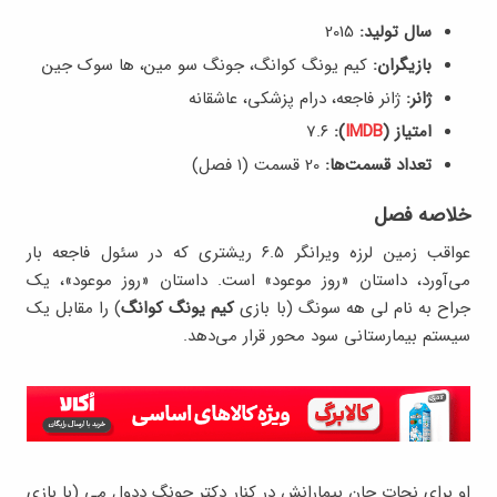
سال تولید:
2015
بازیگران:
کیم یونگ کوانگ، جونگ سو مین، ها سوک جین
ژانر:
ژانر فاجعه، درام پزشکی، عاشقانه
امتیاز (
IMDB
):
7.۶
تعداد قسمت‌ها:
20 قسمت (۱ فصل)
خلاصه فصل
عواقب زمین لرزه ویرانگر ۶.۵ ریشتری که در سئول فاجعه بار
می‌آورد، داستان «روز موعود» است. داستان «روز موعود»، یک
جراح به نام لی هه سونگ (با بازی
کیم یونگ کوانگ
) را مقابل یک
سیستم بیمارستانی سود محور قرار می‌دهد.
او برای نجات جان بیمارانش در کنار دکتر جونگ ددول می (با بازی