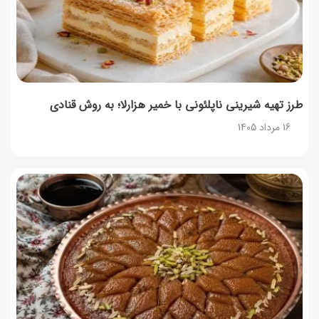
طرز تهیه پش ملبا (پیچ ملبا)؛ دسر کلاسیک هلو و بستنی
13 مرداد 1405
طرز تهیه شیرینی ناپلئونی با خمیر هزارلا؛ به روش قنادی
16 مرداد 1405