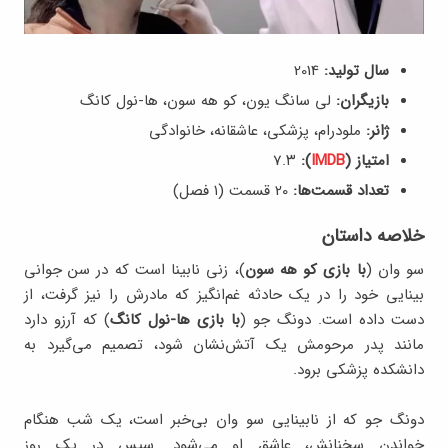
سال تولید:
2014
بازیگران:
لی سانگ یون، کو هه سون، ها-نول کانگ
ژانر:
ملودرام، پزشکی، عاشقانه، خانوادگی
امتیاز (
IMDB
):
7.۳
تعداد قسمت‌ها:
20 قسمت (۱ فصل)
خلاصه داستان
سو وان (
با بازی کو هه سون
)، زنی نابینا است که در سن جوانی
بینایی خود را در یک حادثه غم‌انگیز که مادرش را نیز گرفت، از
دست داده است. دونگ جو (
با بازی ها-نول کانگ
) که آرزو دارد
مانند پدر مرحومش یک آتش‌نشان شود، تصمیم می‌گیرد به
دانشکده پزشکی برود.
دونگ جو که از نابینایی سو وان بی‌خبر است، یک شب هنگام
خواندن سخنانش، عاشق او می‌شود. سپس در یک روز