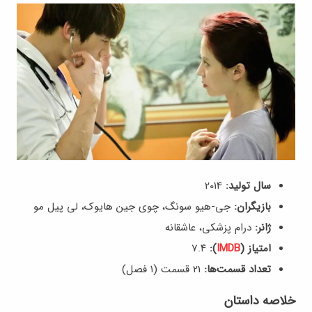
سال تولید:
2014
بازیگران:
جی-هیو سونگ، چوی جین هایوک، لی پیل مو
ژانر:
درام پزشکی، عاشقانه
امتیاز (
IMDB
):
7.۴
تعداد قسمت‌ها:
21 قسمت (۱ فصل)
خلاصه داستان