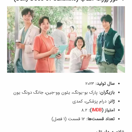
سال تولید:
2023
بازیگران:
پارک بو-یونگ، یئون وو-جین، جانگ دونگ یون
ژانر:
درام پزشکی، کمدی
امتیاز (
IMDB
):
8.۲
تعداد قسمت‌ها:
12 قسمت (۱ فصل)