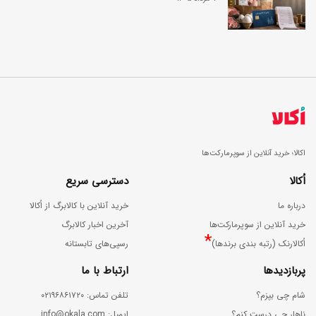
اکالا؛ خرید آنلاین از سوپرمارکت‌ها
اُکالا
دسترسی سریع
درباره ما
خرید آنلاین با کالابرگ از اُکالا
خرید آنلاین از سوپرمارکت‌ها
آخرین اخبار کالابرگ
*
اُکالارنک (رتبه بندی برندها)
رسپی‌های تابستانه
پربازدیدها
ارتباط با ما
شام چی بپزم؟
ﺗﻠﻔﻦ ﺗﻤﺎس: ۰۲۱۹۶۸۶۱۷۲۰
ناهار چی درست کنم؟
اﯾﻤﯿﻞ: info@okala.com