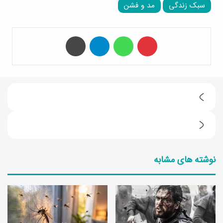
سبک زندگی
مد و فشن
‫پین‌ترست
واتس آپ
تلگرام
چاپ
ک
ا
ک
ش
ا
ت
نوشته های مشابه
ش
س
ت
ب
س
ز
ب
ه
ز