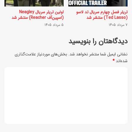
ک
ر
ا
تریلر فصل چهارم سریال تد لاسو
اولین تریلر سریال Neagley
(Ted Lasso) منتشر شد
(اسپین‌آف Reacher) منتشر شد
ب
ش
7 مرداد 1405
5 مرداد 1405
چ
ت
ه
دیدگاهتان را بنویسید
و
+
ر
نشانی ایمیل شما منتشر نخواهد شد.
بخش‌های موردنیاز علامت‌گذاری
ب
و
شده‌اند
*
ه
ش
د
ت
ن
ی
ر
گ
د
ی
ه
ن
گ
د
ز
ا
ا
م
ر
ه
ا