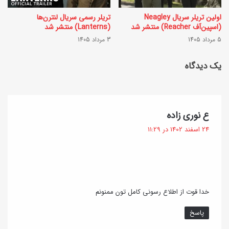
ر
ث
ی
اولین تریلر سریال Neagley
تریلر رسمی سریال لنترن‌ها
(اسپین‌آف Reacher) منتشر شد
(Lanterns) منتشر شد
ر
و
5 مرداد 1405
3 مرداد 1405
ی
م
ز
یک دیدگاه
د
ش
ر
م
خ
و
گ
ع نوری زاده
ا
ف
م
24 اسفند 1402 در 11:29
ن
ت
ی‌
ه
:
ش
و
خدا قوت از اطلاع رسونی کامل تون ممنونم
د
پاسخ