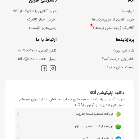
اُکالا
دسترسی سریع
درباره ما
خرید آنلاین با کالابرگ از اُکالا
خرید آنلاین از سوپرمارکت‌ها
آخرین اخبار کالابرگ
*
اُکالارنک (رتبه بندی برندها)
رسپی‌های تابستانه
پربازدیدها
ارتباط با ما
شام چی بپزم؟
ﺗﻠﻔﻦ ﺗﻤﺎس: ۰۲۱۹۶۸۶۱۷۲۰
ناهار چی درست کنم؟
اﯾﻤﯿﻞ: info@okala.com
لیست غذای جدید
دانلود اپلیکیشن اُکالا
خرید آسان و راحت با تخفیف‌های جذابِ لحظه‌ای، دانلود برای سیستم
عامل‌های اندروید و آیفون (iOS)
دریافت مستقیم نسخه اندروید
دریافت از کــــــافه بــــــازار
دریافت از مایـــــــکت