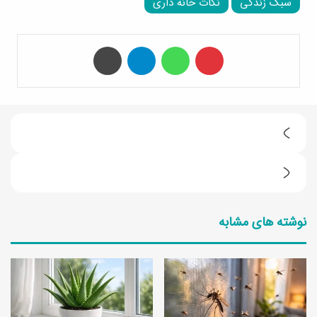
سبک زندگی
نکات خانه داری
‫پین‌ترست
واتس آپ
تلگرام
چاپ
ت
ر
م
ف
ص
ن
نوشته های مشابه
ر
د
ف
ه
ز
ا
ی
ی
ا