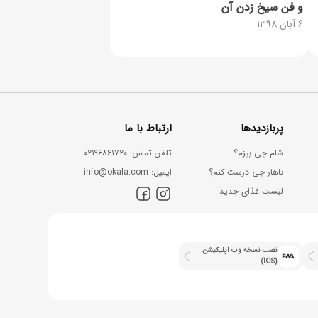
و فن سیخ زدن آن
6 آبان 1398
پربازدیدها
ارتباط با ما
شام چی بپزم؟
ﺗﻠﻔﻦ ﺗﻤﺎس: ۰۲۱۹۶۸۶۱۷۲۰
ناهار چی درست کنم؟
اﯾﻤﯿﻞ: info@okala.com
لیست غذای جدید
نصب نسخه وب اپلیکیشن
(IOS)