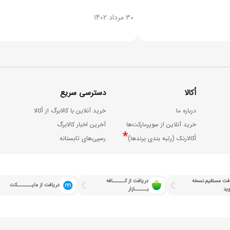
30 مرداد 1402
اُکالا
دسترسی سریع
درباره ما
خرید آنلاین با کالابرگ از اُکالا
خرید آنلاین از سوپرمارکت‌ها
آخرین اخبار کالابرگ
*
اُکالارنک (رتبه بندی برندها)
رسپی‌های تابستانه
فت مستقیم نسخه
دریافت از کــــــافه
دریافت از مایـــــــکت
وید
بــــــازار