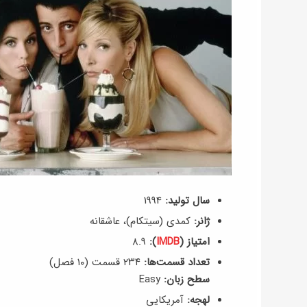
سال تولید:
1994
ژانر:
کمدی (سیتکام)، عاشقانه
امتیاز (
IMDB
):
8.۹
تعداد قسمت‌ها:
۲۳۴ قسمت (۱۰ فصل)
سطح زبان:
Easy
لهجه:
آمریکایی