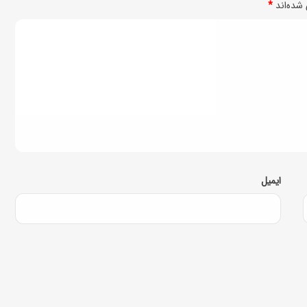
شده‌اند
*
،
د
ر
ا
ر
ی
ا
ن
ایمیل
م
ک
س
ب
ز
)