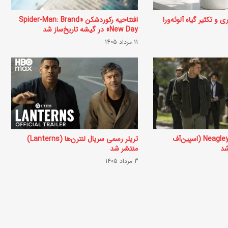
ز
و تکثیر گیاه آلوئه‌ورا
افتتاحیه رکوردشکن «Spider-Man: Brand
ت
New Day» در گیشه تاریخ‌ساز شد
ه
11 مرداد 1405
ی
ه
د
ل
ا
ل
اولین تریلر سریال Neagley (اسپین‌آف
تریلر رسمی سریال لنترن‌ها (Lanterns)
منتشر شد
(
3 مرداد 1405
د
ل
ا
ر