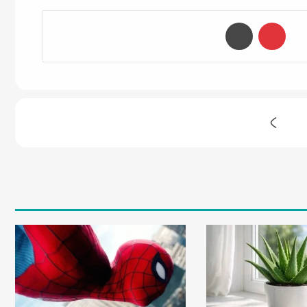
‫پین‌ترست
چاپ
«
و
ی
د
ئ
و
»
ط
ر