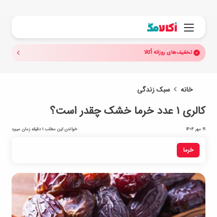
جستجو.
منو
تخفیف‌های روزانه اُکالا
خانه
سبک زندگی
کالری ۱ عدد خرما خشک چقدر است؟
19 مهر 1404
خواندن این مطلب 1 دقیقه زمان میبرد
خرما