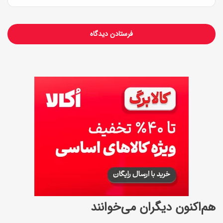
د
ر
ا
ز
م
د
ت
هم‌اکنون دیگران می‌خوانند