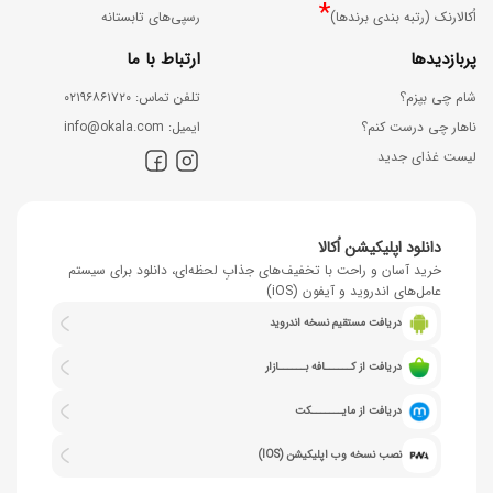
*
اُکالارنک (رتبه بندی برندها)
رسپی‌های تابستانه
پربازدیدها
ارتباط با ما
شام چی بپزم؟
ﺗﻠﻔﻦ ﺗﻤﺎس: ۰۲۱۹۶۸۶۱۷۲۰
ناهار چی درست کنم؟
اﯾﻤﯿﻞ: info@okala.com
لیست غذای جدید
دانلود اپلیکیشن اُکالا
خرید آسان و راحت با تخفیف‌های جذابِ لحظه‌ای، دانلود برای سیستم
عامل‌های اندروید و آیفون (iOS)
دریافت مستقیم نسخه اندروید
دریافت از کــــــافه بــــــازار
دریافت از مایـــــــکت
نصب نسخه وب اپلیکیشن (IOS)