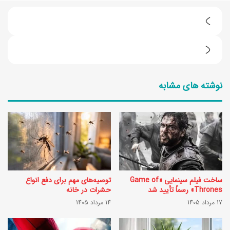
ر
و
3
ش
ر
س
نوشته های مشابه
و
ا
ش
د
ن
ه
گ
ب
ه
ر
د
ا
ساخت فیلم سینمایی «Game of
توصیه‌های مهم برای دفع انواع
ا
ی
Thrones» رسماً تأیید شد
حشرات در خانه
ر
17 مرداد 1405
14 مرداد 1405
م
ی
ا