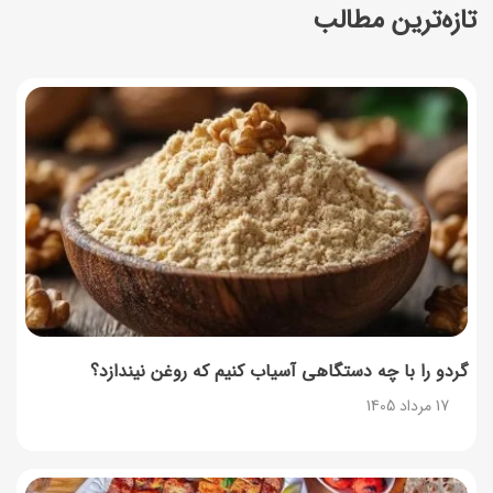
تازه‌ترین مطالب
چرا موجودی کالابرگ کم شده؟ (راهنمای پیگیری + رفع
مشکل)
17 مرداد 1405
ساخت فیلم سینمایی «Game of Thrones» رسماً تأیید شد
17 مرداد 1405
آموزش گام به گام برنامه شمیم کالابرگ
17 مرداد 1405
لیست شهرهای فعال اُکالا
17 مرداد 1405
گردو را با چه دستگاهی آسیاب کنیم که روغن نیندازد؟
17 مرداد 1405
روش‌های استعلام کالابرگ (فعال بودن و موجودی)
17 مرداد 1405