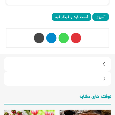
آشپزی
فست فود و فینگر فود
‫پین‌ترست
واتس آپ
تلگرام
چاپ
ط
ر
چ
ز
ه
ت
نوشته های مشابه
ک
ه
ا
ی
ل
ه