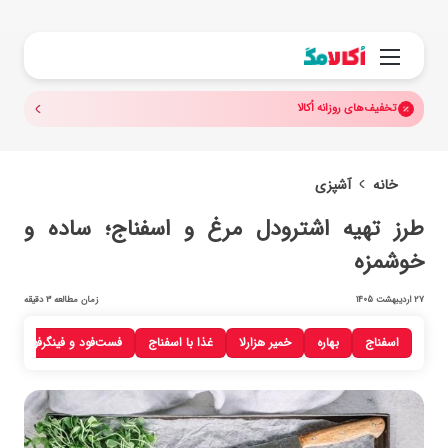
جستجو.
منو
تخفیف‌های روزانه اُکالا
خانه
آشپزی
طرز تهیه اشترودل مرغ و اسفناج؛ ساده و
خوشمزه
27 اردیبهشت 1405
زمان مطالعه 3 دقیقه
اسفناج
بهاره
خمیر هزارلا
غذا با اسفناج
فست‌فود و فینگرفود با مر