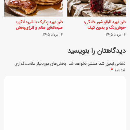
ب
خ
ر
و
طرز تهیه آلبالو شور خانگی؛
طرز تهیه پنکیک با شیره انگور؛
گ
ش
خوش‌رنگ و بدون کپک
صبحانه‌ای سالم و انرژی‌بخش
م
14 مرداد 1405
14 مرداد 1405
م
ی‌
ز
دیدگاهتان را بنویسید
ش
ه
و
نشانی ایمیل شما منتشر نخواهد شد.
بخش‌های موردنیاز علامت‌گذاری
ب
شده‌اند
*
ن
ا
د
د
پ
؟
ی
ن
(
ی
د
ل
ر
گ
ی
ل
ا
س
ب