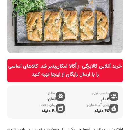
خرید آنلاین کالابرگی
اُکالا امکان‌پذیر شد. کالاهای اساسی
از
را با ارسال رایگان از
اینجا
تهیه کنید
مناسب برای
سطح
۴ نفر
آسان
زمان آماده‌سازی
زمان پخت
45 دقیقه
40 دقیقه
اشترودل مرغ و اسفناج یکی از خوش‌عطرترین و راحت‌ترین