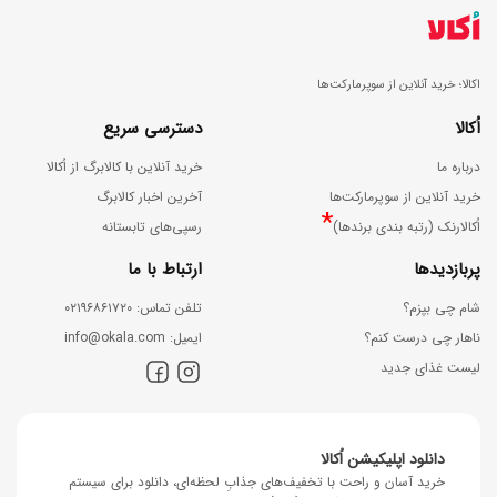
اکالا؛ خرید آنلاین از سوپرمارکت‌ها
اُکالا
دسترسی سریع
درباره ما
خرید آنلاین با کالابرگ از اُکالا
خرید آنلاین از سوپرمارکت‌ها
آخرین اخبار کالابرگ
*
اُکالارنک (رتبه بندی برندها)
رسپی‌های تابستانه
پربازدیدها
ارتباط با ما
شام چی بپزم؟
ﺗﻠﻔﻦ ﺗﻤﺎس: ۰۲۱۹۶۸۶۱۷۲۰
ناهار چی درست کنم؟
اﯾﻤﯿﻞ: info@okala.com
لیست غذای جدید
دانلود اپلیکیشن اُکالا
خرید آسان و راحت با تخفیف‌های جذابِ لحظه‌ای، دانلود برای سیستم