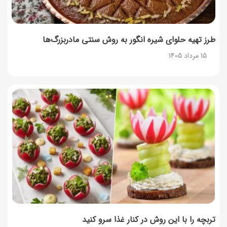
طرز تهیه پنکیک با شیره انگور؛ صبحانه‌ای سالم و انرژی‌بخش
14 مرداد 1405
طرز تهیه حلوای شیره انگور به روش سنتی مادربزرگ‌ها
15 مرداد 1405
۳۵ لیست غذاهای جدید و متفاوت؛ برای ناهار و مهمانی
14 مرداد 1405
طرز تهیه پش ملبا (پیچ ملبا)؛ دسر کلاسیک هلو و بستنی
13 مرداد 1405
طرز تهیه حلوای بحرینی؛ دسر سنتی خاورمیانه‌ای
13 مرداد 1405
تربچه را با این روش در کنار غذا سرو کنید