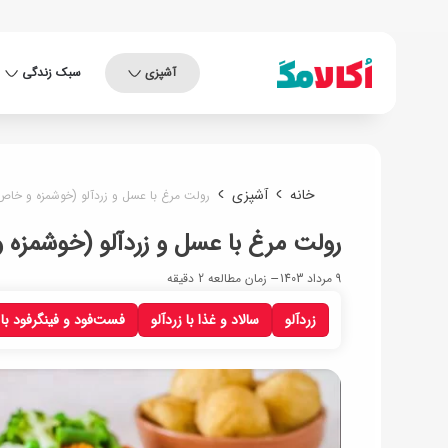
آشپزی
سبک زندگی
خانه
آشپزی
رولت مرغ با عسل و زردآلو (خوشمزه و خاص
رولت مرغ با عسل و زردآلو (خوشمزه 
9 مرداد 1403
زمان مطالعه 2 دقیقه
زردآلو
سالاد و غذا با زردآلو
فست‌فود و فینگرفود با